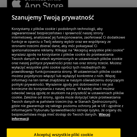
Szanujemy Twoją prywatność
Partnerzy i bezpieczeństwo
Korzystamy z plików cookie i podobnych technologii, aby
zagwarantować bezpieczeństwo i sprawność naszej strony
internetowej, analizować jej funkcjonowanie, zaoferować Ci dodatkowe
Jesteśmy wyjątkowi
funkcje w oparciu o Twój własny wybór oraz we współpracy ze
stronami trzecimi zbierać dane, aby móc pokazywać Ci
spersonalizowane reklamy. Klikając na "Akceptuj wszystkie pliki cookie"
wyrażasz zgodę na korzystanie z plików cookie do przetwarzania
Twoich danych w celach wymienionych w ustawieniach plików cookie
oraz naszej polityce prywatności przez nas oraz strony trzecie. Możesz
wyłączyć wszystkie pliki cookie oprócz tych niezbędnych do
prawidłowego funkcjonowania strony. W ustawieniach plików cookie
możesz pojedynczo włączyć lub wyłączyć konkretne z nich. Więcej
informacji na ten temat znajdziesz w naszym oświadczeniu dotyczącym
polityki prywatności. Wyrażenie zgody jest dobrowolne i nie jest
konieczne do korzystania z naszej strony. W każdej chwili możesz
odwołać swoją zgodę ze skutkiem na przyszłość w ustawieniach plików
cookie. Zależnie od strony, zgoda może dotyczyć także przetwarzania
Twoich danych w państwie trzecim (np. w Stanach Zjednoczonych),
gdzie nie gwarantuje się takiego poziomu ochrony jak w UE i zgodnie z
Zostań fanem SportRabat!
informacjami Trybunału Sprawiedliwości istnieje ryzyko, że organy ds.
bezpieczeństwa mogą mieć dostęp do Twoich danych.
Więcej
informacji
Akceptuj wszystkie pliki cookie