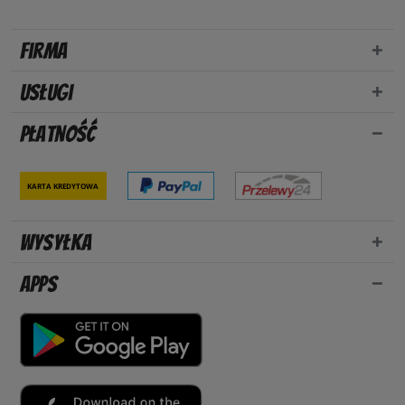
Firma
Usługi
Płatność
Karta kredytowa
Wysyłka
Apps