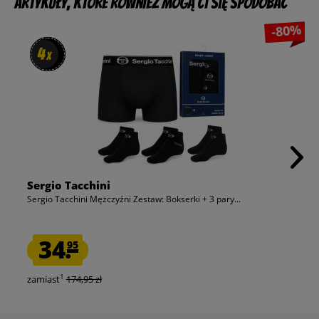
Artykuły, które również mogą Ci się spodobać
-80%
4
4
x
x
Sergio Tacchini
Sergio Tacchini Mężczyźni Zestaw: Bokserki + 3 pary...
34.
95
1
zamiast
174,95 zł