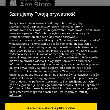
Szanujemy Twoją prywatność
Partnerzy i bezpieczeństwo
Korzystamy z plików cookie i podobnych technologii, aby
zagwarantować bezpieczeństwo i sprawność naszej strony
internetowej, analizować jej funkcjonowanie, zaoferować Ci dodatkowe
Jesteśmy wyjątkowi
funkcje w oparciu o Twój własny wybór oraz we współpracy ze
stronami trzecimi zbierać dane, aby móc pokazywać Ci
spersonalizowane reklamy. Klikając na "Akceptuj wszystkie pliki cookie"
wyrażasz zgodę na korzystanie z plików cookie do przetwarzania
Twoich danych w celach wymienionych w ustawieniach plików cookie
oraz naszej polityce prywatności przez nas oraz strony trzecie. Możesz
wyłączyć wszystkie pliki cookie oprócz tych niezbędnych do
prawidłowego funkcjonowania strony. W ustawieniach plików cookie
możesz pojedynczo włączyć lub wyłączyć konkretne z nich. Więcej
informacji na ten temat znajdziesz w naszym oświadczeniu dotyczącym
polityki prywatności. Wyrażenie zgody jest dobrowolne i nie jest
konieczne do korzystania z naszej strony. W każdej chwili możesz
odwołać swoją zgodę ze skutkiem na przyszłość w ustawieniach plików
cookie. Zależnie od strony, zgoda może dotyczyć także przetwarzania
Twoich danych w państwie trzecim (np. w Stanach Zjednoczonych),
gdzie nie gwarantuje się takiego poziomu ochrony jak w UE i zgodnie z
Zostań fanem SportRabat!
informacjami Trybunału Sprawiedliwości istnieje ryzyko, że organy ds.
bezpieczeństwa mogą mieć dostęp do Twoich danych.
Więcej
informacji
Akceptuj wszystkie pliki cookie