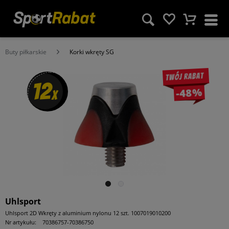
Buty piłkarskie
Korki wkręty SG
Twój rabat
12
-48%
x
Uhlsport
Uhlsport 2D Wkręty z aluminium nylonu 12 szt. 1007019010200
Nr artykułu:
70386757-70386750