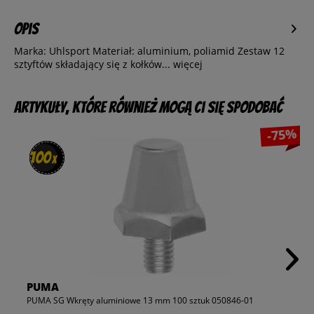
Opis
Marka: Uhlsport Materiał: aluminium, poliamid Zestaw 12
sztyftów składający się z kołków...
więcej
Artykuły, które również mogą Ci się spodobać
-75%
100
100
x
x
PUMA
PUMA SG Wkręty aluminiowe 13 mm 100 sztuk 050846-01