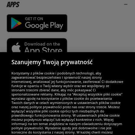
Apps
Szanujemy Twoją prywatność
Partnerzy i bezpieczeństwo
Korzystamy z plików cookie i podobnych technologii, aby
zagwarantować bezpieczeństwo i sprawność naszej strony
internetowej, analizować jej funkcjonowanie, zaoferować Ci dodatkowe
Jesteśmy wyjątkowi
funkcje w oparciu o Twój własny wybór oraz we współpracy ze
stronami trzecimi zbierać dane, aby móc pokazywać Ci
spersonalizowane reklamy. Klikając na "Akceptuj wszystkie pliki cookie"
wyrażasz zgodę na korzystanie z plików cookie do przetwarzania
Twoich danych w celach wymienionych w ustawieniach plików cookie
oraz naszej polityce prywatności przez nas oraz strony trzecie. Możesz
wyłączyć wszystkie pliki cookie oprócz tych niezbędnych do
prawidłowego funkcjonowania strony. W ustawieniach plików cookie
możesz pojedynczo włączyć lub wyłączyć konkretne z nich. Więcej
informacji na ten temat znajdziesz w naszym oświadczeniu dotyczącym
polityki prywatności. Wyrażenie zgody jest dobrowolne i nie jest
konieczne do korzystania z naszej strony. W każdej chwili możesz