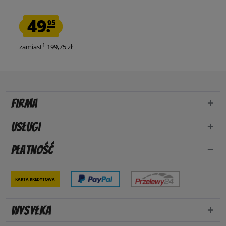
49.
95
1
zamiast
199,75 zł
Firma
Usługi
Płatność
Karta kredytowa
Wysyłka