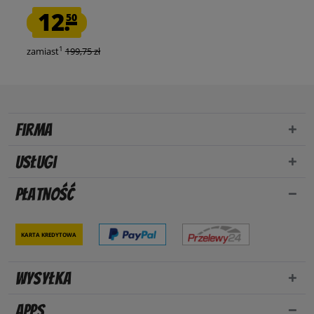
12.
50
1
zamiast
199,75 zł
Firma
Usługi
Płatność
Karta kredytowa
Wysyłka
Apps