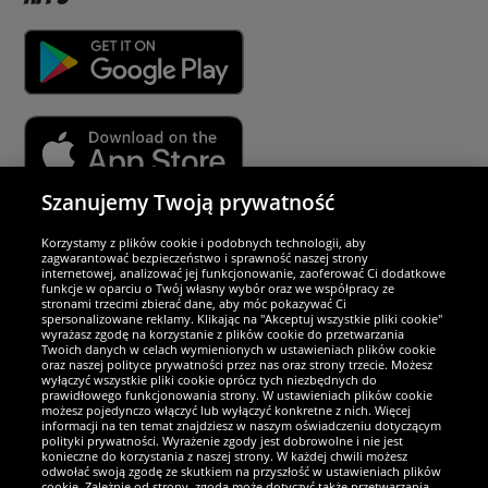
Szanujemy Twoją prywatność
Partnerzy i bezpieczeństwo
Korzystamy z plików cookie i podobnych technologii, aby
zagwarantować bezpieczeństwo i sprawność naszej strony
internetowej, analizować jej funkcjonowanie, zaoferować Ci dodatkowe
Jesteśmy wyjątkowi
funkcje w oparciu o Twój własny wybór oraz we współpracy ze
stronami trzecimi zbierać dane, aby móc pokazywać Ci
spersonalizowane reklamy. Klikając na "Akceptuj wszystkie pliki cookie"
wyrażasz zgodę na korzystanie z plików cookie do przetwarzania
Twoich danych w celach wymienionych w ustawieniach plików cookie
oraz naszej polityce prywatności przez nas oraz strony trzecie. Możesz
wyłączyć wszystkie pliki cookie oprócz tych niezbędnych do
prawidłowego funkcjonowania strony. W ustawieniach plików cookie
możesz pojedynczo włączyć lub wyłączyć konkretne z nich. Więcej
informacji na ten temat znajdziesz w naszym oświadczeniu dotyczącym
polityki prywatności. Wyrażenie zgody jest dobrowolne i nie jest
konieczne do korzystania z naszej strony. W każdej chwili możesz
odwołać swoją zgodę ze skutkiem na przyszłość w ustawieniach plików
cookie. Zależnie od strony, zgoda może dotyczyć także przetwarzania