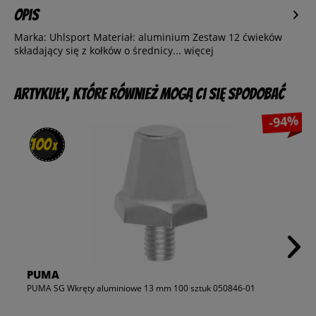
Opis
Marka: Uhlsport Materiał: aluminium Zestaw 12 ćwieków
składający się z kołków o średnicy...
więcej
Artykuły, które również mogą Ci się spodobać
-94%
100
100
x
x
PUMA
PUMA SG Wkręty aluminiowe 13 mm 100 sztuk 050846-01