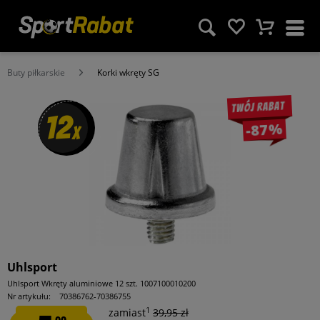
Buty piłkarskie
Korki wkręty SG
Twój rabat
12
-87%
x
Uhlsport
Uhlsport Wkręty aluminiowe 12 szt. 1007100010200
Nr artykułu:
70386762-70386755
1
zamiast
39,95 zł
00