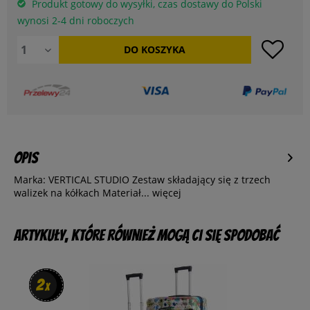
Produkt gotowy do wysyłki, czas dostawy do Polski
wynosi 2-4 dni roboczych
DO
KOSZYKA
Opis
Marka: VERTICAL STUDIO Zestaw składający się z trzech
walizek na kółkach Materiał...
więcej
Artykuły, które również mogą Ci się spodobać
2
2
x
x