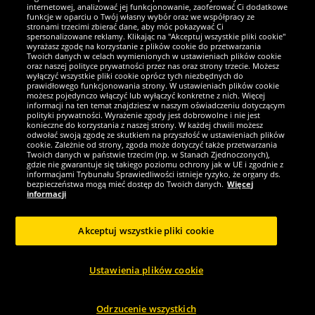
internetowej, analizować jej funkcjonowanie, zaoferować Ci dodatkowe
Jesteśmy wyjątkowi
funkcje w oparciu o Twój własny wybór oraz we współpracy ze
stronami trzecimi zbierać dane, aby móc pokazywać Ci
spersonalizowane reklamy. Klikając na "Akceptuj wszystkie pliki cookie"
wyrażasz zgodę na korzystanie z plików cookie do przetwarzania
Twoich danych w celach wymienionych w ustawieniach plików cookie
oraz naszej polityce prywatności przez nas oraz strony trzecie. Możesz
wyłączyć wszystkie pliki cookie oprócz tych niezbędnych do
prawidłowego funkcjonowania strony. W ustawieniach plików cookie
możesz pojedynczo włączyć lub wyłączyć konkretne z nich. Więcej
informacji na ten temat znajdziesz w naszym oświadczeniu dotyczącym
polityki prywatności. Wyrażenie zgody jest dobrowolne i nie jest
konieczne do korzystania z naszej strony. W każdej chwili możesz
odwołać swoją zgodę ze skutkiem na przyszłość w ustawieniach plików
cookie. Zależnie od strony, zgoda może dotyczyć także przetwarzania
Twoich danych w państwie trzecim (np. w Stanach Zjednoczonych),
gdzie nie gwarantuje się takiego poziomu ochrony jak w UE i zgodnie z
Zostań fanem SportRabat!
informacjami Trybunału Sprawiedliwości istnieje ryzyko, że organy ds.
bezpieczeństwa mogą mieć dostęp do Twoich danych.
Więcej
informacji
Akceptuj wszystkie pliki cookie
Copyright © 2024 Sportspar GmbH, Gustav-Adolf-Ring 7, 04838 Eilenburg,
Niemcy - Wszystkie prawa zastrzeżone
Ustawienia plików cookie
*Wszystkie ceny zawierają podatek VAT i nie zawierają
kosztów wysyłki
.
1
Obecne lub wcześniejsze sugerowane ceny producenta zawierające podatek
2
VAT.
Cena obowiązuje wyłącznie dla klientów z aktywnym członkostwem w
DealClubie.
Odrzucenie wszystkich