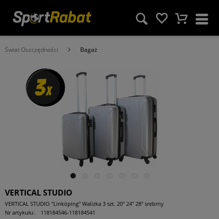
Świat Oszczędności
Bagaż
3
x
VERTICAL STUDIO
VERTICAL STUDIO "Linköping" Walizka 3 szt. 20" 24" 28" srebrny
Nr artykułu:
118184546-118184541