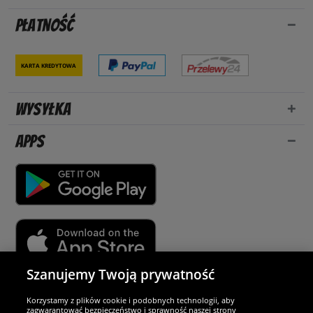
Płatność
Karta kredytowa
Wysyłka
Apps
Szanujemy Twoją prywatność
Partnerzy i bezpieczeństwo
Korzystamy z plików cookie i podobnych technologii, aby
zagwarantować bezpieczeństwo i sprawność naszej strony