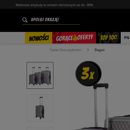
Markowe artykuły w cenach obniżonych aż do -80%
%
OFERTY
TOP 100
GORĄCE
NOWOŚCI
PI
Świat Oszczędności
Bagaż
3
x