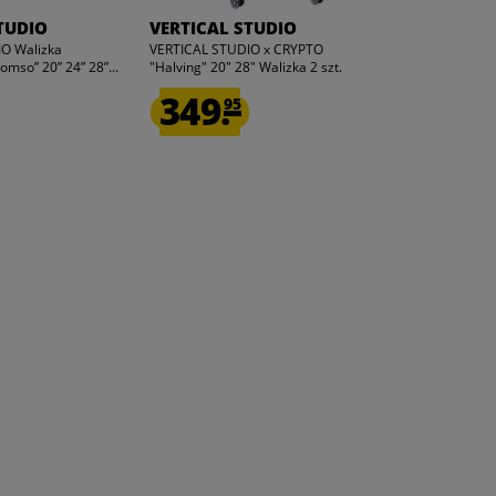
TUDIO
VERTICAL STUDIO
VERTICAL 
O Walizka
VERTICAL STUDIO x CRYPTO
VERTICAL STUDI
omso” 20” 24” 28”...
"Halving" 20" 28" Walizka 2 szt.
Run" 20" 28" Wal
349.
349.
95
95