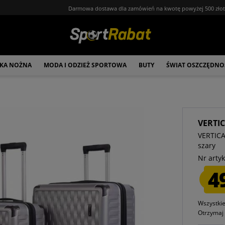
Darmowa dostawa dla zamówień na kwotę powyżej 500 zło
ŁKA NOŻNA
MODA I ODZIEŻ SPORTOWA
BUTY
ŚWIAT OSZCZĘDNO
VERTI
VERTICA
szary
Nr artyk
4
Wszystki
Otrzyma