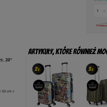
Artykuły, które również mog
t. 20"
2
2
3
3
x
x
x
x
× 50 cm ×