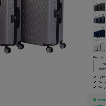
Rozmiar
r
uni
Tylko
Znane
Wszys
Produ
2-4 dni 