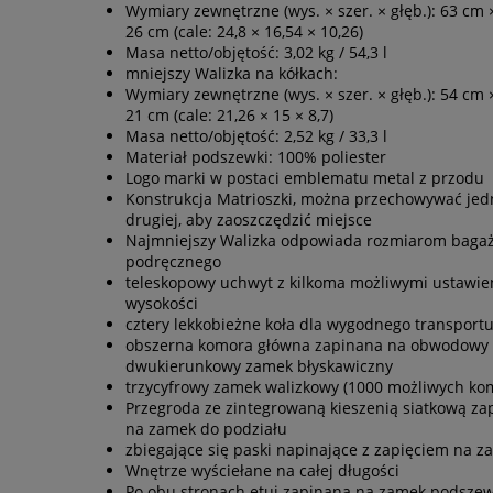
Wymiary zewnętrzne (wys. × szer. × głęb.): 63 cm 
26 cm (cale: 24,8 × 16,54 × 10,26)
Masa netto/objętość: 3,02 kg / 54,3 l
mniejszy Walizka na kółkach:
Wymiary zewnętrzne (wys. × szer. × głęb.): 54 cm 
21 cm (cale: 21,26 × 15 × 8,7)
Masa netto/objętość: 2,52 kg / 33,3 l
Materiał podszewki: 100% poliester
Logo marki w postaci emblematu metal z przodu
Konstrukcja Matrioszki, można przechowywać jed
drugiej, aby zaoszczędzić miejsce
Najmniejszy Walizka odpowiada rozmiarom baga
podręcznego
teleskopowy uchwyt z kilkoma możliwymi ustawie
wysokości
cztery lekkobieżne koła dla wygodnego transport
obszerna komora główna zapinana na obwodowy
dwukierunkowy zamek błyskawiczny
trzycyfrowy zamek walizkowy (1000 możliwych kom
Przegroda ze zintegrowaną kieszenią siatkową za
na zamek do podziału
zbiegające się paski napinające z zapięciem na za
Wnętrze wyściełane na całej długości
Po obu stronach etui zapinana na zamek podsze