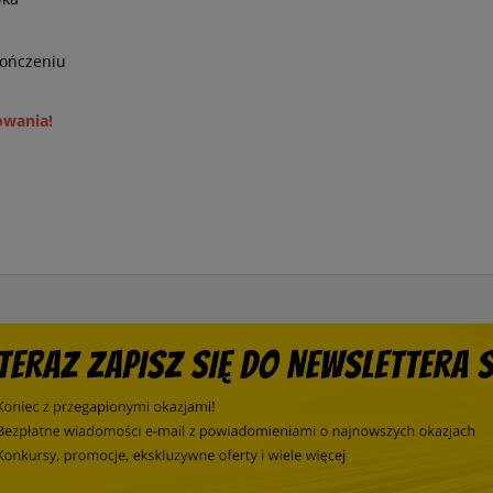
kończeniu
owania!