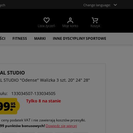
tych
Change language:
Lista życzeń
Moje konto
Koszyk
ŚCI
FITNESS
MARKI
INNE DYSCYPLINY SPORTOWE
CAL STUDIO
L STUDIO "Odense" Walizka 3 szt. 20" 24" 28"
ułu:
133034507-133034505
99.
Tylko 8 na stanie
95
e ceny podatek VAT
i nie zawierają kosztów przesyłki
.
j
99 punktów bonusowych!
Dowiedz się więcej