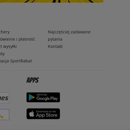
chery
Najczęściej zadawane
wienie i płatność
pytania
t wysyłki
Kontakt
oty
kacja SportRabat
Apps