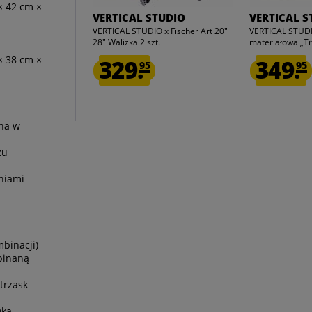
× 42 cm ×
VERTICAL STUDIO
VERTICAL S
VERTICAL STUDIO x Fischer Art 20"
VERTICAL STUDI
28" Walizka 2 szt.
materiałowa „Tr
× 38 cm ×
329.
349.
95
95
na w
żu
niami
u
binacji)
pinaną
trzask
wka