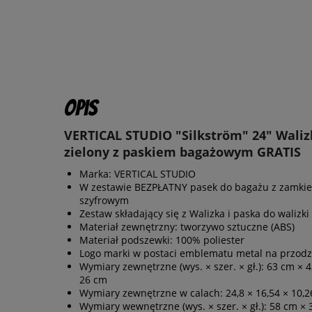
Opis
VERTICAL STUDIO "Silkström" 24" Waliz
zielony z paskiem bagażowym GRATIS
Marka: VERTICAL STUDIO
W zestawie BEZPŁATNY pasek do bagażu z zamki
szyfrowym
Zestaw składający się z Walizka i paska do walizki
Materiał zewnętrzny: tworzywo sztuczne (ABS)
Materiał podszewki: 100% poliester
Logo marki w postaci emblematu metal na przodz
Wymiary zewnętrzne (wys. × szer. × gł.): 63 cm × 
26 cm
Wymiary zewnętrzne w calach: 24,8 × 16,54 × 10,2
Wymiary wewnętrzne (wys. × szer. × gł.): 58 cm × 