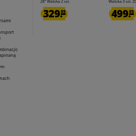
28" Walizka 2 szt.
Walizka 3 szt. 2
329.
499.
95
95
niami
ansport
m
mbinacji)
zapinaną
wym
onach