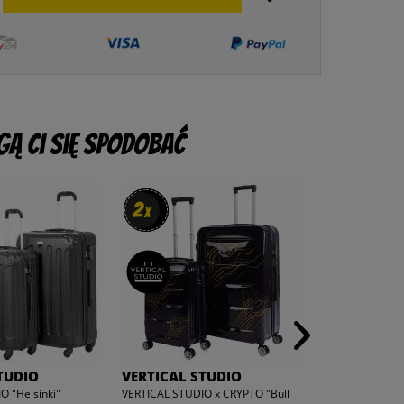
ą Ci się spodobać
2
2
3
3
x
x
x
x
TUDIO
VERTICAL STUDIO
VERTICAL 
O "Helsinki"
VERTICAL STUDIO x CRYPTO "Bull
VERTICAL STUDI