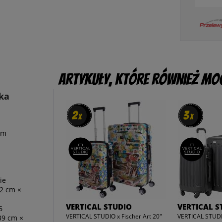
Artykuły, które również mog
ka
2
2
3
3
x
x
x
x
em
ie
42 cm ×
VERTICAL STUDIO
VERTICAL S
6
VERTICAL STUDIO x Fischer Art 20"
VERTICAL STUDI
39 cm ×