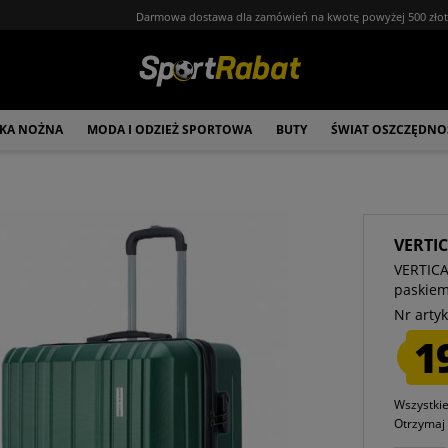
Darmowa dostawa dla zamówień na kwotę powyżej 500 zło
ŁKA NOŻNA
MODA I ODZIEŻ SPORTOWA
BUTY
ŚWIAT OSZCZĘDNO
VERTI
VERTICA
paskie
Nr artyk
1
Wszystki
Otrzyma