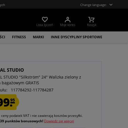
tych
Change language:
Lista życzeń
Moje konto
Koszyk
ŚCI
FITNESS
MARKI
INNE DYSCYPLINY SPORTOWE
CAL STUDIO
L STUDIO "Silkström" 24" Walizka zielony z
m bagażowym GRATIS
ułu:
117784292-117784287
99.
95
e ceny podatek VAT
i nie zawierają kosztów przesyłki
.
j
39 punktów bonusowych!
Dowiedz się więcej