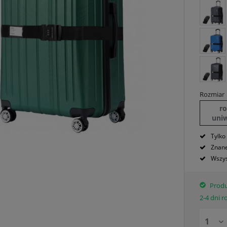
Rozmiar
r
uni
Tylko
Znane
Wszys
Produ
2-4 dni 