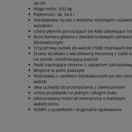
24 cm
Waga netto: 3,02 kg
Pojemność: ok. 54,3 l
teleskopowa rączka z wieloma możliwymi ustawie
wysokości
cztery płynnie poruszające się koła ułatwiające tr
duża komora główna z dwukierunkowym zamkie
błyskawicznym
Trzycyfrowy zamek do walizki (1000 możliwych ko
Ściana działowa z wbudowaną kieszenią z siatki 
na zamek, umożliwiającą podział
Paski napinające zbieżne z zapięciem zatrzasko
Wnętrze w pełni podszyte
Podszewka z zamkiem błyskawicznym po obu str
walizki
dwa uchwyty do przenoszenia z zawieszeniem
cztery przekładki na jednym Ldługim boku
teksturowany materiał zewnętrzny o matowym
wykończeniu
NOWY, z pudełkiem i oryginalne opakowanie