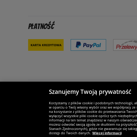
Płatność
Karta kredytowa
Szanujemy Twoją prywatność
Partnerzy i bezpieczeństwo
Je
Korzystamy z plików cookie i podobnych technologii, a
w oparciu o Twój własny wybór oraz we współpracy ze s
na korzystanie z plików cookie do przetwarzania Twoic
wyłączyć wszystkie pliki cookie oprócz tych niezbędny
informacji na ten temat znajdziesz w naszym oświadczen
Widerruf
możesz odwołać swoją zgodę ze skutkiem na przyszłość 
Stanach Zjednoczonych), gdzie nie gwarantuje się taki
dostęp do Twoich danych.
Więcej informacji