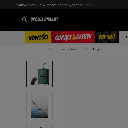
Markowe artykuły w cenach obniżonych aż do -80%
%
OFERTY
TOP 100
GORĄCE
NOWOŚCI
PI
Świat Oszczędności
Bagaż