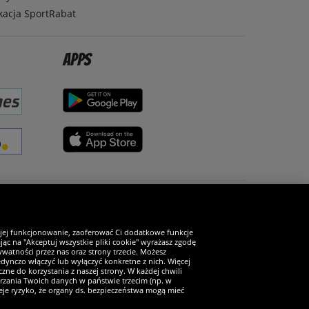
kacja SportRabat
Apps
Zostań fanem SportRabat!
 jej funkcjonowanie, zaoferować Ci dodatkowe funkcje
ąc na "Akceptuj wszystkie pliki cookie" wyrażasz zgodę
watności przez nas oraz strony trzecie. Możesz
ynczo włączyć lub wyłączyć konkretne z nich. Więcej
zne do korzystania z naszej strony. W każdej chwili
arzania Twoich danych w państwie trzecim (np. w
ieje ryzyko, że organy ds. bezpieczeństwa mogą mieć