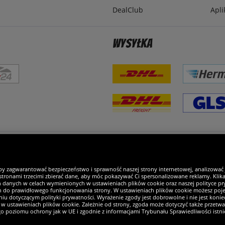
DealClub
Apli
Wysyłka
steśmy wyjątkowi
by zagwarantować bezpieczeństwo i sprawność naszej strony internetowej, analizować
tronami trzecimi zbierać dane, aby móc pokazywać Ci spersonalizowane reklamy. Klikaj
h danych w celach wymienionych w ustawieniach plików cookie oraz naszej polityce pry
ch do prawidłowego funkcjonowania strony. W ustawieniach plików cookie możesz pojed
iu dotyczącym polityki prywatności. Wyrażenie zgody jest dobrowolne i nie jest koniec
w ustawieniach plików cookie. Zależnie od strony, zgoda może dotyczyć także przetw
ego poziomu ochrony jak w UE i zgodnie z informacjami Trybunału Sprawiedliwości istn