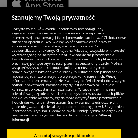
Szanujemy Twoją prywatność
Partnerzy i bezpieczeństwo
Korzystamy z plików cookie i podobnych technologii, aby
zagwarantować bezpieczeństwo i sprawność naszej strony
internetowej, analizować jej funkcjonowanie, zaoferować Ci dodatkowe
Jesteśmy wyjątkowi
funkcje w oparciu o Twój własny wybór oraz we współpracy ze
stronami trzecimi zbierać dane, aby móc pokazywać Ci
spersonalizowane reklamy. Klikając na "Akceptuj wszystkie pliki cookie"
wyrażasz zgodę na korzystanie z plików cookie do przetwarzania
Twoich danych w celach wymienionych w ustawieniach plików cookie
oraz naszej polityce prywatności przez nas oraz strony trzecie. Możesz
wyłączyć wszystkie pliki cookie oprócz tych niezbędnych do
prawidłowego funkcjonowania strony. W ustawieniach plików cookie
możesz pojedynczo włączyć lub wyłączyć konkretne z nich. Więcej
informacji na ten temat znajdziesz w naszym oświadczeniu dotyczącym
polityki prywatności. Wyrażenie zgody jest dobrowolne i nie jest
konieczne do korzystania z naszej strony. W każdej chwili możesz
odwołać swoją zgodę ze skutkiem na przyszłość w ustawieniach plików
cookie. Zależnie od strony, zgoda może dotyczyć także przetwarzania
Twoich danych w państwie trzecim (np. w Stanach Zjednoczonych),
gdzie nie gwarantuje się takiego poziomu ochrony jak w UE i zgodnie z
Zostań fanem SportRabat!
informacjami Trybunału Sprawiedliwości istnieje ryzyko, że organy ds.
bezpieczeństwa mogą mieć dostęp do Twoich danych.
Więcej
informacji
Akceptuj wszystkie pliki cookie