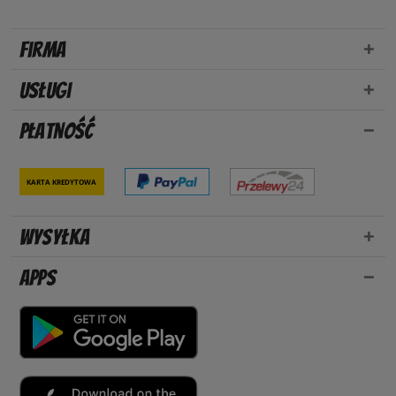
Firma
Usługi
Płatność
Karta kredytowa
Wysyłka
Apps