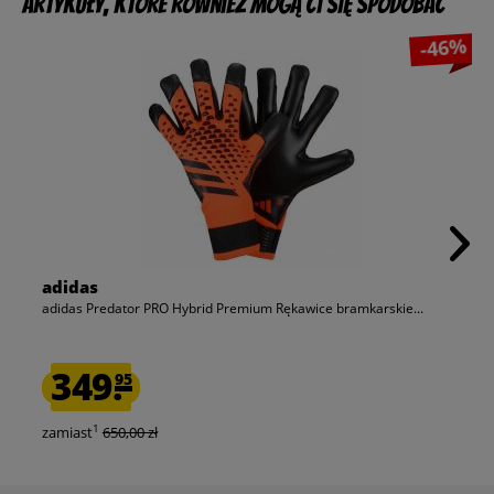
Artykuły, które również mogą Ci się spodobać
-46%
adidas
adidas Predator PRO Hybrid Premium Rękawice bramkarskie...
349.
95
1
zamiast
650,00 zł