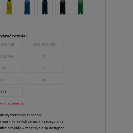
wybrać rozmiar
 128-140
2XS 140-152
152-164
S
M
L
XL
2XL
3XL
bela rozmiarów
 do wyczerpania zapasów!
 marki w niskich cenach, każdego dnia
tkie artykuły w magazynie są dostępne