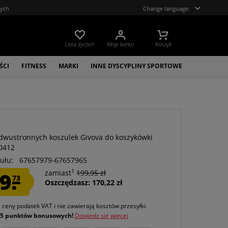
tych
Change language:
Lista życzeń
Moje konto
Koszyk
ŚCI
FITNESS
MARKI
INNE DYSCYPLINY SPORTOWE
a
dwustronnych koszulek Givova do koszykówki
0412
ułu:
67657979-67657965
1
9.
zamiast
199,95 zł
73
Oszczędzasz: 170,22 zł
e ceny podatek VAT
i nie zawierają kosztów przesyłki
.
j
5 punktów bonusowych!
Dowiedz się więcej