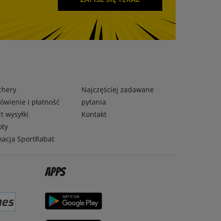
chery
Najczęściej zadawane
wienie i płatność
pytania
t wysyłki
Kontakt
oty
kacja SportRabat
Apps