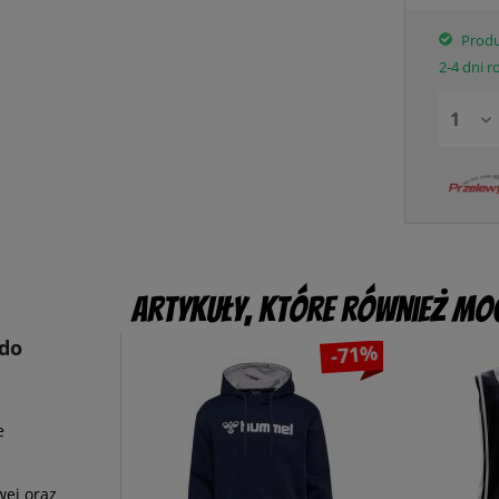
Produ
2-4 dni 
Artykuły, które również mog
 do
-71%
e
wej oraz