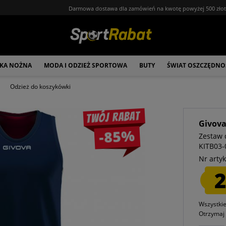
Darmowa dostawa dla zamówień na kwotę powyżej 500 zło
ŁKA NOŻNA
MODA I ODZIEŻ SPORTOWA
BUTY
ŚWIAT OSZCZĘDNO
Odzież do koszykówki
Twój rabat
Givov
-85%
Zestaw 
KITB03-
Nr artyk
2
Wszystki
Otrzyma