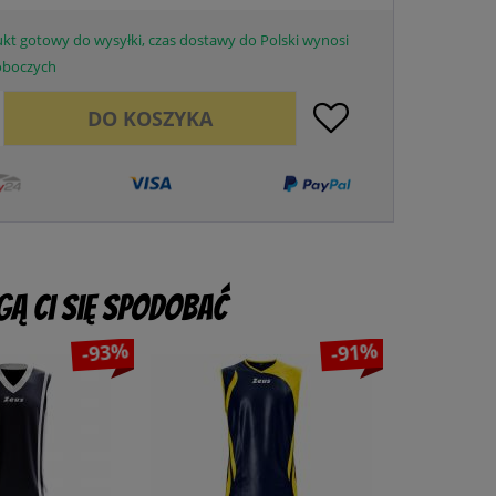
kt gotowy do wysyłki, czas dostawy do Polski wynosi
roboczych
DO
KOSZYKA
ą Ci się spodobać
-93%
-91%