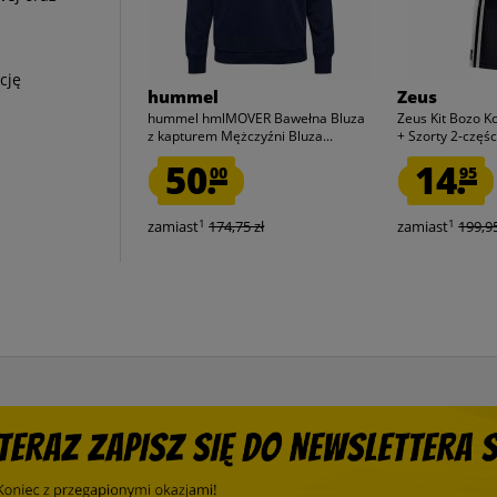
cję
hummel
Zeus
hummel hmlMOVER Bawełna Bluza
Zeus Kit Bozo K
z kapturem Mężczyźni Bluza...
+ Szorty 2-częśc
50.
14.
00
95
1
1
zamiast
174,75 zł
zamiast
199,95