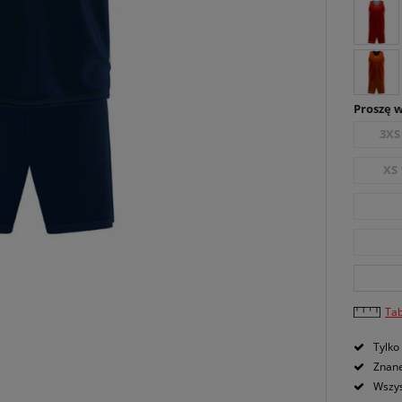
Proszę 
3XS
XS 
Ta
Tylko
Znane
Wszys