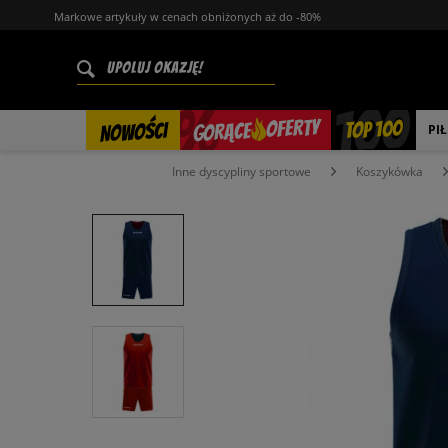
Markowe artykuły w cenach obniżonych aż do -80%
%
OFERTY
TOP 100
GORĄCE
NOWOŚCI
PI
Inne dyscypliny sportowe
Koszykówka