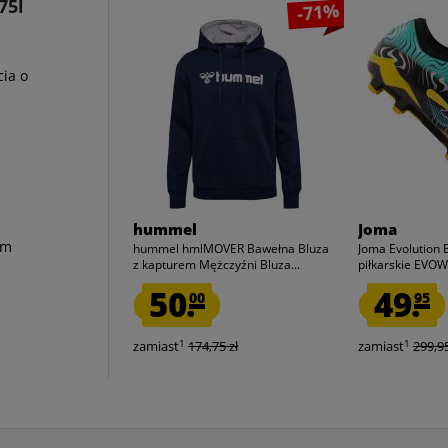
75l
-71%
cia o
hummel
Joma
om
hummel hmlMOVER Bawełna Bluza
Joma Evolution 
z kapturem Mężczyźni Bluza...
piłkarskie EV
50.
49.
00
95
1
1
zamiast
174,75 zł
zamiast
299,95