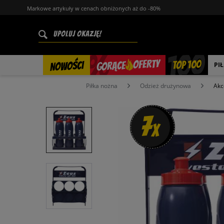
Markowe artykuły w cenach obniżonych aż do -80%
%
OFERTY
TOP 100
GORĄCE
NOWOŚCI
PI
Piłka nożna
Odzież drużynowa
Akc
7
x