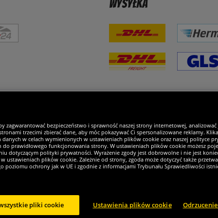
Wysyłka
steśmy wyjątkowi
by zagwarantować bezpieczeństwo i sprawność naszej strony internetowej, analizować
tronami trzecimi zbierać dane, aby móc pokazywać Ci spersonalizowane reklamy. Klikaj
h danych w celach wymienionych w ustawieniach plików cookie oraz naszej polityce pry
ch do prawidłowego funkcjonowania strony. W ustawieniach plików cookie możesz pojed
iu dotyczącym polityki prywatności. Wyrażenie zgody jest dobrowolne i nie jest koniec
w ustawieniach plików cookie. Zależnie od strony, zgoda może dotyczyć także przetw
ego poziomu ochrony jak w UE i zgodnie z informacjami Trybunału Sprawiedliwości istn
wszystkie pliki cookie
Ustawienia plików cookie
Odrzucenie