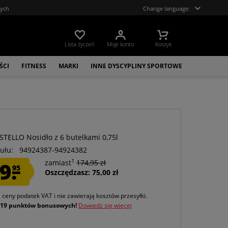
tych
Change language:
Lista życzeń
Moje konto
Koszyk
ŚCI
FITNESS
MARKI
INNE DYSCYPLINY SPORTOWE
STELLO Nosidło z 6 butelkami 0,75l
ułu:
94924387-94924382
1
9.
zamiast
174,95 zł
95
Oszczędzasz: 75,00 zł
e ceny podatek VAT
i nie zawierają kosztów przesyłki
.
j
19 punktów bonusowych!
Dowiedz się więcej