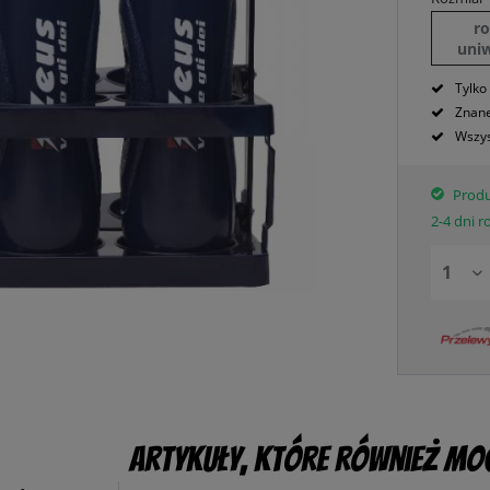
r
uni
Tylko
Znane
Wszys
Produ
2-4 dni 
Artykuły, które również mog