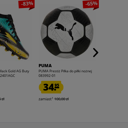
-83%
-65%
PUMA
Zeus
Black Gold AG Buty
PUMA Prestiż Piłka do piłki nożnej
Zeus Kit Athos
OW2401AGC
083992-01
piłkarski 2 pcs...
34.
14.
95
95
1
1
 zł
zamiast
100,00 zł
zamiast
189,9