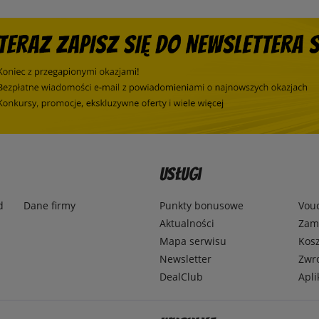
Usługi
d
Dane firmy
Punkty bonusowe
Vou
Aktualności
Zamó
Mapa serwisu
Kosz
Newsletter
Zwr
DealClub
Apli