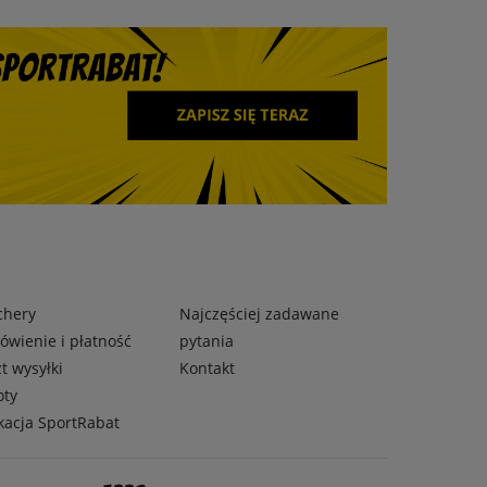
chery
Najczęściej zadawane
wienie i płatność
pytania
t wysyłki
Kontakt
oty
kacja SportRabat