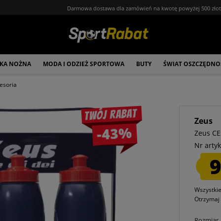
Darmowa dostawa dla zamówień na kwotę powyżej 500 zło
ŁKA NOŻNA
MODA I ODZIEŻ SPORTOWA
BUTY
ŚWIAT OSZCZĘDNO
esoria
Twój rabat
Zeus
-43%
Zeus CE
Nr artyk
9
Wszystki
Otrzyma
Rozmiar