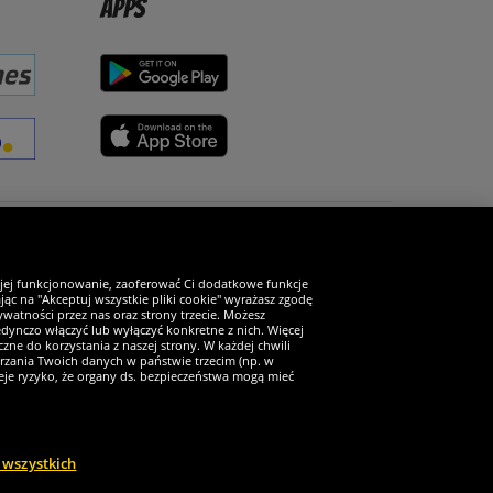
Apps
Zostań fanem SportRabat!
 jej funkcjonowanie, zaoferować Ci dodatkowe funkcje
ąc na "Akceptuj wszystkie pliki cookie" wyrażasz zgodę
watności przez nas oraz strony trzecie. Możesz
ynczo włączyć lub wyłączyć konkretne z nich. Więcej
zne do korzystania z naszej strony. W każdej chwili
arzania Twoich danych w państwie trzecim (np. w
ieje ryzyko, że organy ds. bezpieczeństwa mogą mieć
 wszystkich