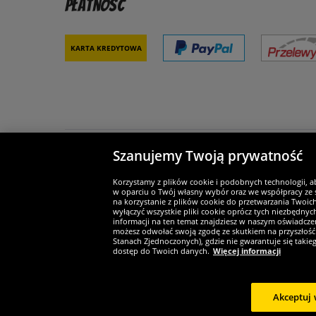
Płatność
Karta kredytowa
Szanujemy Twoją prywatność
Partnerzy i bezpieczeństwo
Je
Korzystamy z plików cookie i podobnych technologii, a
w oparciu o Twój własny wybór oraz we współpracy ze s
na korzystanie z plików cookie do przetwarzania Twoic
wyłączyć wszystkie pliki cookie oprócz tych niezbędny
informacji na ten temat znajdziesz w naszym oświadczen
Widerruf
możesz odwołać swoją zgodę ze skutkiem na przyszłość 
Stanach Zjednoczonych), gdzie nie gwarantuje się taki
dostęp do Twoich danych.
Więcej informacji
Widerruf
Akceptuj 