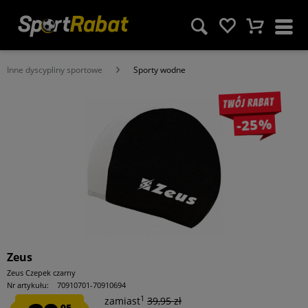
Inne dyscypliny sportowe
Sporty wodne
Twój rabat
-25%
Zeus
Zeus Czepek czarny
Nr artykułu:
70910701-70910694
1
zamiast
39,95 zł
95