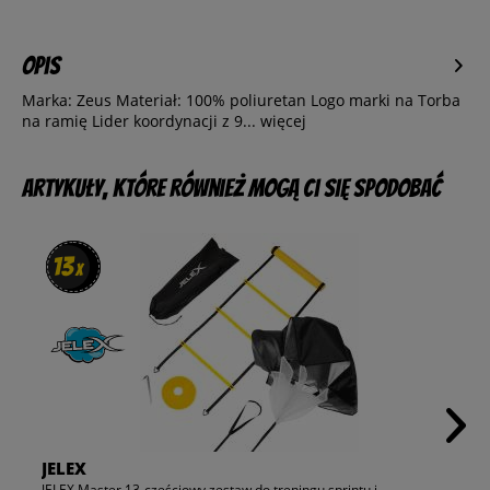
Opis
Marka: Zeus Materiał: 100% poliuretan Logo marki na Torba
na ramię Lider koordynacji z 9...
więcej
Artykuły, które również mogą Ci się spodobać
13
13
x
x
JELEX
JELEX Master 13-częściowy zestaw do treningu sprintu i...