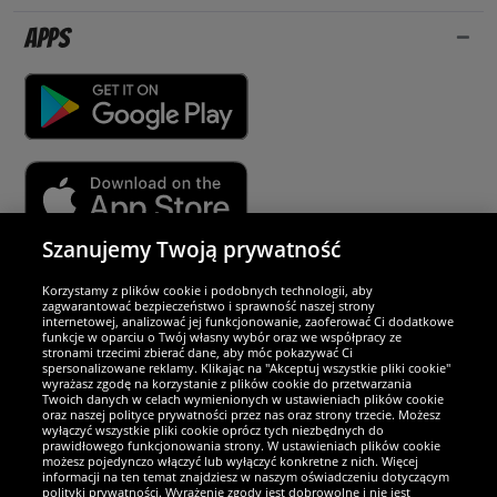
Apps
Szanujemy Twoją prywatność
Partnerzy i bezpieczeństwo
Korzystamy z plików cookie i podobnych technologii, aby
zagwarantować bezpieczeństwo i sprawność naszej strony
internetowej, analizować jej funkcjonowanie, zaoferować Ci dodatkowe
Jesteśmy wyjątkowi
funkcje w oparciu o Twój własny wybór oraz we współpracy ze
stronami trzecimi zbierać dane, aby móc pokazywać Ci
spersonalizowane reklamy. Klikając na "Akceptuj wszystkie pliki cookie"
wyrażasz zgodę na korzystanie z plików cookie do przetwarzania
Twoich danych w celach wymienionych w ustawieniach plików cookie
oraz naszej polityce prywatności przez nas oraz strony trzecie. Możesz
wyłączyć wszystkie pliki cookie oprócz tych niezbędnych do
prawidłowego funkcjonowania strony. W ustawieniach plików cookie
możesz pojedynczo włączyć lub wyłączyć konkretne z nich. Więcej
informacji na ten temat znajdziesz w naszym oświadczeniu dotyczącym
polityki prywatności. Wyrażenie zgody jest dobrowolne i nie jest