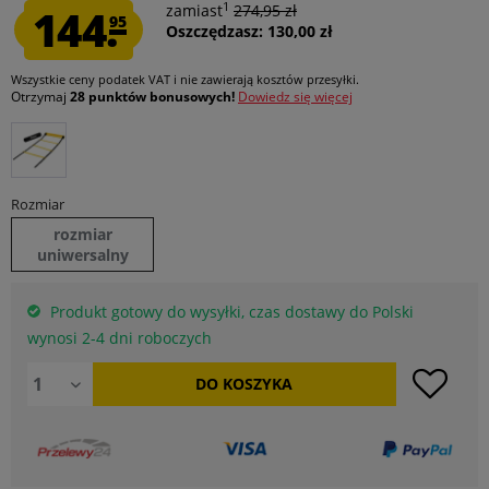
1
144.
zamiast
274,95 zł
95
Oszczędzasz: 130,00 zł
Wszystkie ceny podatek VAT
i nie zawierają kosztów przesyłki
.
Otrzymaj
28 punktów bonusowych!
Dowiedz się więcej
Rozmiar
rozmiar
uniwersalny
Produkt gotowy do wysyłki, czas dostawy do Polski
wynosi 2-4 dni roboczych
DO
KOSZYKA