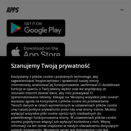
Apps
Szanujemy Twoją prywatność
Partnerzy i bezpieczeństwo
Korzystamy z plików cookie i podobnych technologii, aby
zagwarantować bezpieczeństwo i sprawność naszej strony
internetowej, analizować jej funkcjonowanie, zaoferować Ci dodatkowe
Jesteśmy wyjątkowi
funkcje w oparciu o Twój własny wybór oraz we współpracy ze
stronami trzecimi zbierać dane, aby móc pokazywać Ci
spersonalizowane reklamy. Klikając na "Akceptuj wszystkie pliki cookie"
wyrażasz zgodę na korzystanie z plików cookie do przetwarzania
Twoich danych w celach wymienionych w ustawieniach plików cookie
oraz naszej polityce prywatności przez nas oraz strony trzecie. Możesz
wyłączyć wszystkie pliki cookie oprócz tych niezbędnych do
prawidłowego funkcjonowania strony. W ustawieniach plików cookie
możesz pojedynczo włączyć lub wyłączyć konkretne z nich. Więcej
informacji na ten temat znajdziesz w naszym oświadczeniu dotyczącym
polityki prywatności. Wyrażenie zgody jest dobrowolne i nie jest