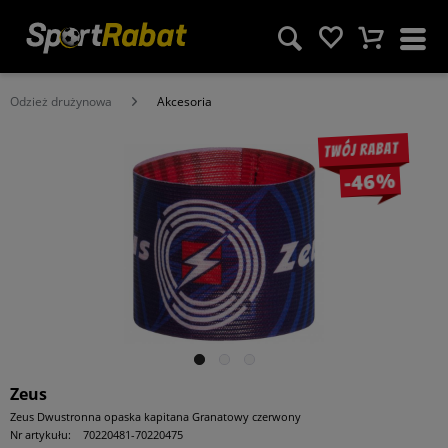
Odzież drużynowa
Akcesoria
Twój rabat
-46%
Zeus
Zeus Dwustronna opaska kapitana Granatowy czerwony
Nr artykułu:
70220481-70220475