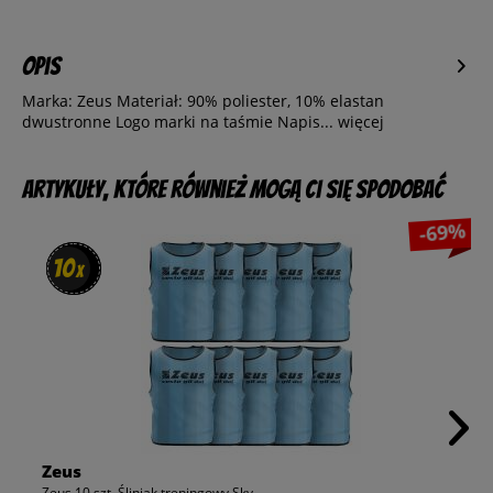
Opis
Marka: Zeus Materiał: 90% poliester, 10% elastan
dwustronne Logo marki na taśmie Napis...
więcej
Artykuły, które również mogą Ci się spodobać
-69%
10
10
x
x
Zeus
Zeus 10 szt. Śliniak treningowy Sky