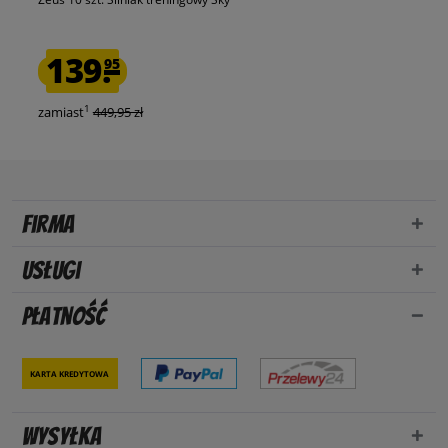
139.
95
1
zamiast
449,95 zł
Firma
Usługi
Płatność
Karta kredytowa
Wysyłka