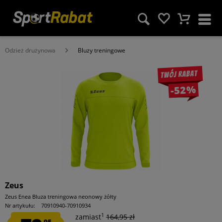
Odzież drużynowa
Bluzy treningowe
Twój rabat
-52%
Zeus
Zeus Enea Bluza treningowa neonowy żółty
Nr artykułu:
70910940-70910934
1
zamiast
164,95 zł
95