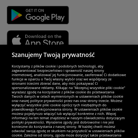
Szanujemy Twoją prywatność
Partnerzy i bezpieczeństwo
Korzystamy z plików cookie i podobnych technologii, aby
zagwarantować bezpieczeństwo i sprawność naszej strony
internetowej, analizować jej funkcjonowanie, zaoferować Ci dodatkowe
Jesteśmy wyjątkowi
funkcje w oparciu o Twój własny wybór oraz we współpracy ze
stronami trzecimi zbierać dane, aby móc pokazywać Ci
spersonalizowane reklamy. Klikając na "Akceptuj wszystkie pliki cookie"
wyrażasz zgodę na korzystanie z plików cookie do przetwarzania
Twoich danych w celach wymienionych w ustawieniach plików cookie
oraz naszej polityce prywatności przez nas oraz strony trzecie. Możesz
wyłączyć wszystkie pliki cookie oprócz tych niezbędnych do
prawidłowego funkcjonowania strony. W ustawieniach plików cookie
możesz pojedynczo włączyć lub wyłączyć konkretne z nich. Więcej
informacji na ten temat znajdziesz w naszym oświadczeniu dotyczącym
polityki prywatności. Wyrażenie zgody jest dobrowolne i nie jest
konieczne do korzystania z naszej strony. W każdej chwili możesz
odwołać swoją zgodę ze skutkiem na przyszłość w ustawieniach plików
cookie. Zależnie od strony, zgoda może dotyczyć także przetwarzania