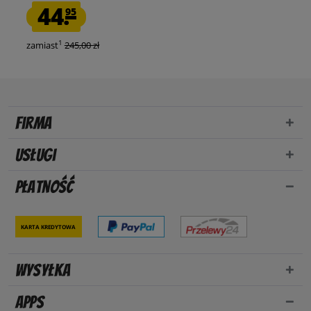
44.
95
1
zamiast
245,00 zł
Firma
Usługi
Płatność
Karta kredytowa
Wysyłka
Apps