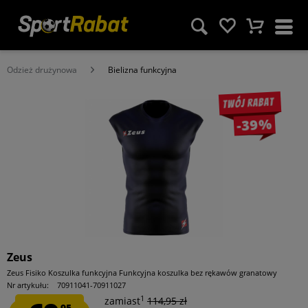
Odzież drużynowa
Bielizna funkcyjna
Twój rabat
-39%
Zeus
Zeus Fisiko Koszulka funkcyjna Funkcyjna koszulka bez rękawów granatowy
Nr artykułu:
70911041-70911027
1
zamiast
114,95 zł
95