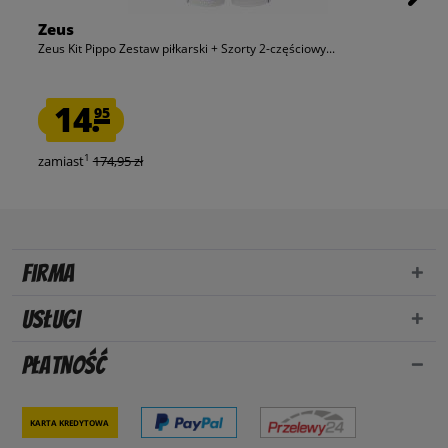
Zeus
Zeus Kit Pippo Zestaw piłkarski + Szorty 2-częściowy...
14.
95
1
zamiast
174,95 zł
Firma
Usługi
Płatność
Karta kredytowa