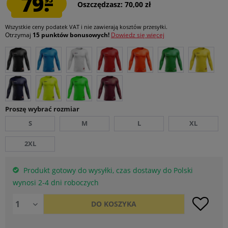
79.
Oszczędzasz: 70,00 zł
Wszystkie ceny podatek VAT
i nie zawierają kosztów przesyłki
.
Otrzymaj
15 punktów bonusowych!
Dowiedz się więcej
Proszę wybrać rozmiar
S
M
L
XL
2XL
Produkt gotowy do wysyłki, czas dostawy do Polski
wynosi 2-4 dni roboczych
DO
KOSZYKA