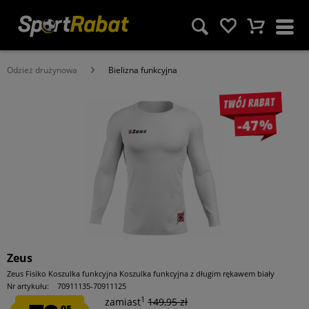
Odzież drużynowa
Bielizna funkcyjna
Twój rabat
-47%
Zeus
Zeus Fisiko Koszulka funkcyjna Koszulka funkcyjna z długim rękawem biały
Nr artykułu:
70911135-70911125
1
zamiast
149,95 zł
95