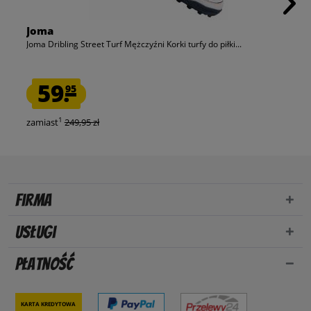
Joma
Joma Dribling Street Turf Mężczyźni Korki turfy do piłki...
59.
95
1
zamiast
249,95 zł
Firma
Usługi
Płatność
Karta kredytowa