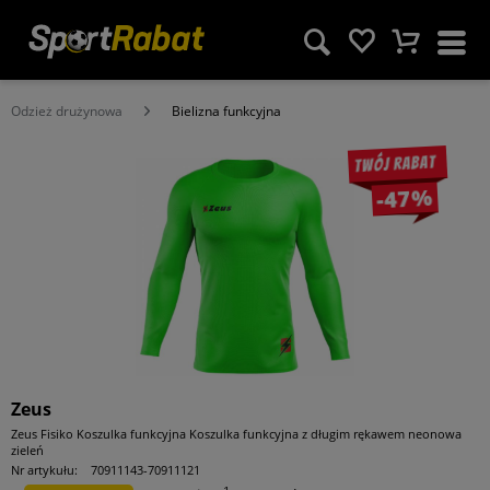
Odzież drużynowa
Bielizna funkcyjna
Twój rabat
-47%
Zeus
Zeus Fisiko Koszulka funkcyjna Koszulka funkcyjna z długim rękawem neonowa
zieleń
Nr artykułu:
70911143-70911121