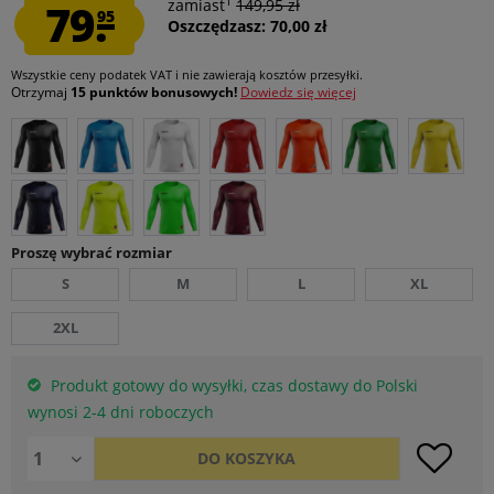
1
79.
zamiast
149,95 zł
95
Oszczędzasz: 70,00 zł
Wszystkie ceny podatek VAT
i nie zawierają kosztów przesyłki
.
Otrzymaj
15 punktów bonusowych!
Dowiedz się więcej
Proszę wybrać rozmiar
S
M
L
XL
2XL
Produkt gotowy do wysyłki, czas dostawy do Polski
wynosi 2-4 dni roboczych
DO
KOSZYKA