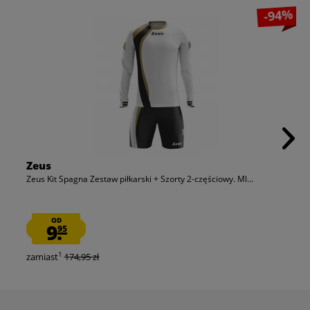
-94%
Zeus
Zeus Kit Spagna Zestaw piłkarski + Szorty 2-częściowy. Ml...
OD
9.
95
1
zamiast
174,95 zł