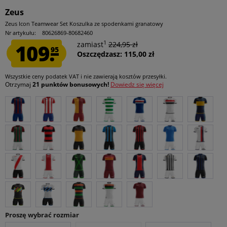
Zeus
Zeus Icon Teamwear Set Koszulka ze spodenkami granatowy
Nr artykułu:
80626869-80682460
1
109.
zamiast
224,95 zł
95
Oszczędzasz: 115,00 zł
Wszystkie ceny podatek VAT
i nie zawierają kosztów przesyłki
.
Otrzymaj
21 punktów bonusowych!
Dowiedz się więcej
Proszę wybrać rozmiar