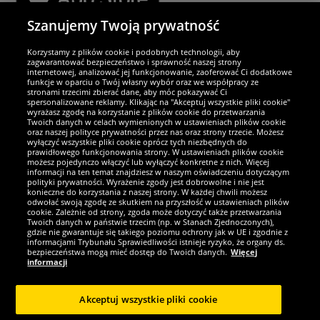
Szanujemy Twoją prywatność
Partnerzy i bezpieczeństwo
Korzystamy z plików cookie i podobnych technologii, aby
zagwarantować bezpieczeństwo i sprawność naszej strony
internetowej, analizować jej funkcjonowanie, zaoferować Ci dodatkowe
Jesteśmy wyjątkowi
funkcje w oparciu o Twój własny wybór oraz we współpracy ze
stronami trzecimi zbierać dane, aby móc pokazywać Ci
spersonalizowane reklamy. Klikając na "Akceptuj wszystkie pliki cookie"
wyrażasz zgodę na korzystanie z plików cookie do przetwarzania
Twoich danych w celach wymienionych w ustawieniach plików cookie
oraz naszej polityce prywatności przez nas oraz strony trzecie. Możesz
wyłączyć wszystkie pliki cookie oprócz tych niezbędnych do
prawidłowego funkcjonowania strony. W ustawieniach plików cookie
możesz pojedynczo włączyć lub wyłączyć konkretne z nich. Więcej
informacji na ten temat znajdziesz w naszym oświadczeniu dotyczącym
polityki prywatności. Wyrażenie zgody jest dobrowolne i nie jest
konieczne do korzystania z naszej strony. W każdej chwili możesz
odwołać swoją zgodę ze skutkiem na przyszłość w ustawieniach plików
cookie. Zależnie od strony, zgoda może dotyczyć także przetwarzania
Twoich danych w państwie trzecim (np. w Stanach Zjednoczonych),
gdzie nie gwarantuje się takiego poziomu ochrony jak w UE i zgodnie z
Zostań fanem SportRabat!
informacjami Trybunału Sprawiedliwości istnieje ryzyko, że organy ds.
bezpieczeństwa mogą mieć dostęp do Twoich danych.
Więcej
informacji
Akceptuj wszystkie pliki cookie
Copyright © 2024 Sportspar GmbH, Gustav-Adolf-Ring 7, 04838 Eilenburg,