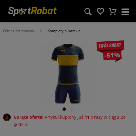
Odzież drużynowa
Komplety piłkarskie
Twój rabat
-51%
Gorąca oferta!
Artykuł kupiony już
11
x razy w ciągu 24
godzin!