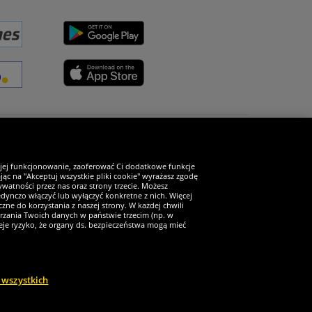
Zostań fanem SportRabat!
 jej funkcjonowanie, zaoferować Ci dodatkowe funkcje
ąc na "Akceptuj wszystkie pliki cookie" wyrażasz zgodę
watności przez nas oraz strony trzecie. Możesz
ynczo włączyć lub wyłączyć konkretne z nich. Więcej
zne do korzystania z naszej strony. W każdej chwili
arzania Twoich danych w państwie trzecim (np. w
ieje ryzyko, że organy ds. bezpieczeństwa mogą mieć
 wszystkich
a zastrzeżone