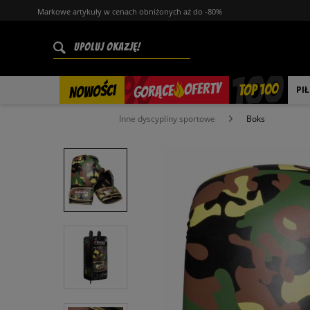
Markowe artykuły w cenach obniżonych aż do -80%
%
OFERTY
TOP 100
GORĄCE
NOWOŚCI
PI
Inne dyscypliny sportowe
Boks