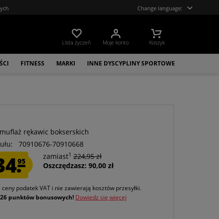
tych
Change language:
Lista życzeń
Moje konto
Koszyk
ŚCI
FITNESS
MARKI
INNE DYSCYPLINY SPORTOWE
muflaż rękawic bokserskich
ułu:
70910676-70910668
1
34.
zamiast
224,95 zł
95
Oszczędzasz: 90,00 zł
e ceny podatek VAT
i nie zawierają kosztów przesyłki
.
j
26 punktów bonusowych!
Dowiedz się więcej