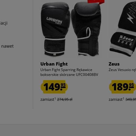
acji
a nawet
Urban Fight
Zeus
Urban Fight Sparring Rękawice
Zeus Vesuvio rę
bokserskie skórzane UFC00408BV
149.
189.
95
95
1
1
zamiast
274,95 zł
zamiast
349,95