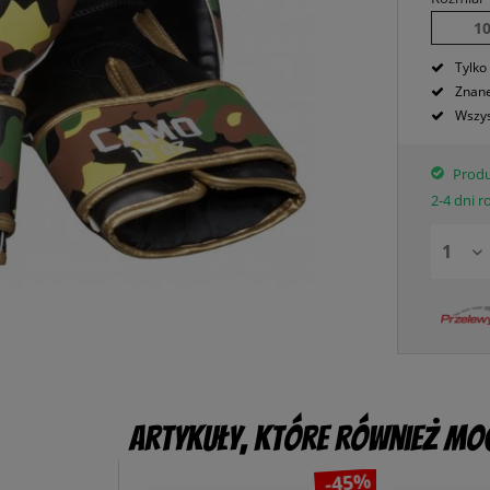
10
Tylko
Znane
Wszys
Produ
2-4 dni 
Artykuły, które również mog
-45%