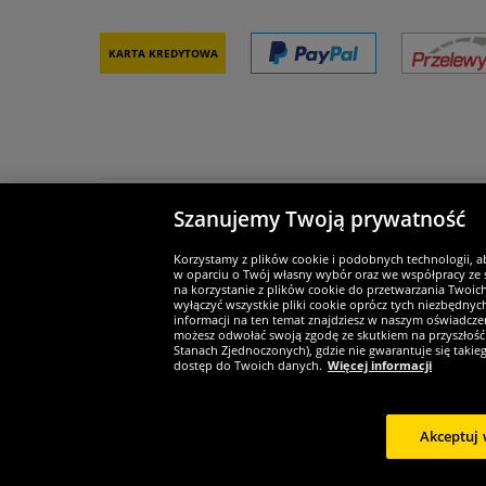
Karta kredytowa
Szanujemy Twoją prywatność
Partnerzy i bezpieczeństwo
Je
Korzystamy z plików cookie i podobnych technologii, a
w oparciu o Twój własny wybór oraz we współpracy ze s
na korzystanie z plików cookie do przetwarzania Twoic
wyłączyć wszystkie pliki cookie oprócz tych niezbędny
informacji na ten temat znajdziesz w naszym oświadczen
Widerruf
możesz odwołać swoją zgodę ze skutkiem na przyszłość 
Stanach Zjednoczonych), gdzie nie gwarantuje się taki
dostęp do Twoich danych.
Więcej informacji
Widerruf
Akceptuj 
Copyright © 