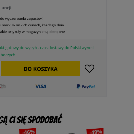
 uncji
 do wyczerpania zapasów!
 marki w niskich cenach, każdego dnia
tkie artykuły w magazynie są dostępne
kt gotowy do wysyłki, czas dostawy do Polski wynosi
roboczych
DO
KOSZYKA
ą Ci się spodobać
-46%
-49%