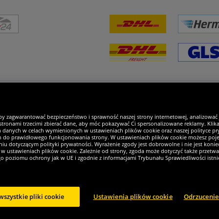
steśmy wyjątkowi
by zagwarantować bezpieczeństwo i sprawność naszej strony internetowej, analizować
tronami trzecimi zbierać dane, aby móc pokazywać Ci spersonalizowane reklamy. Klikaj
h danych w celach wymienionych w ustawieniach plików cookie oraz naszej polityce pry
ch do prawidłowego funkcjonowania strony. W ustawieniach plików cookie możesz pojed
iu dotyczącym polityki prywatności. Wyrażenie zgody jest dobrowolne i nie jest koniec
w ustawieniach plików cookie. Zależnie od strony, zgoda może dotyczyć także przetw
ego poziomu ochrony jak w UE i zgodnie z informacjami Trybunału Sprawiedliwości istn
wszystkie pliki cookie
Ustawienia plików cookie
Odrzucenie
2024 Sportspar GmbH, Gustav-Adolf-Ring 7, 04838 Eilenburg, Niemcy - Wszystkie praw