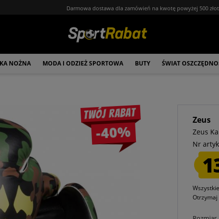
Darmowa dostawa dla zamówień na kwotę powyżej 500 zło
ŁKA NOŻNA
MODA I ODZIEŻ SPORTOWA
BUTY
ŚWIAT OSZCZĘDNO
Twój rabat
Zeus
-40%
Zeus Ka
Nr artyk
1
Wszystki
Otrzyma
Rozmiar