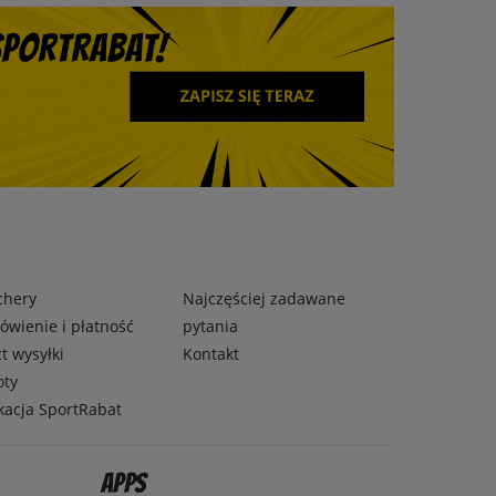
chery
Najczęściej zadawane
wienie i płatność
pytania
t wysyłki
Kontakt
oty
kacja SportRabat
Apps