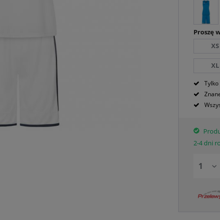
Proszę 
XS
XL
Tylko
Znane
Wszys
Produ
2-4 dni 