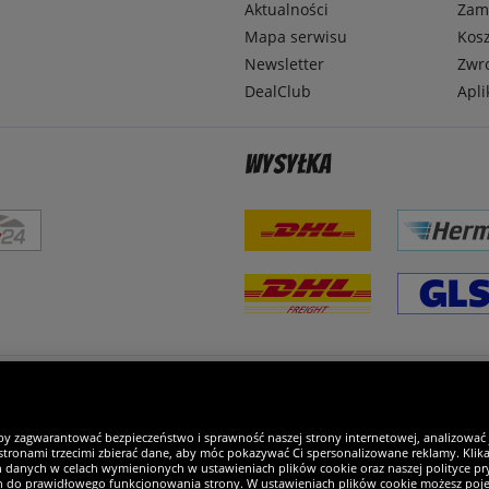
Aktualności
Zamó
Mapa serwisu
Kosz
Newsletter
Zwr
DealClub
Apli
Wysyłka
steśmy wyjątkowi
by zagwarantować bezpieczeństwo i sprawność naszej strony internetowej, analizować
tronami trzecimi zbierać dane, aby móc pokazywać Ci spersonalizowane reklamy. Klikaj
h danych w celach wymienionych w ustawieniach plików cookie oraz naszej polityce pry
ch do prawidłowego funkcjonowania strony. W ustawieniach plików cookie możesz pojed