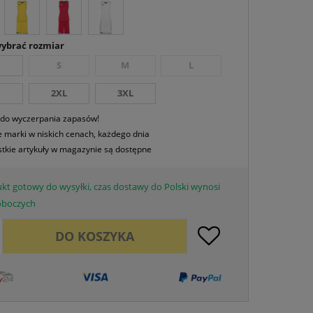
wybrać rozmiar
S
M
L
2XL
3XL
 do wyczerpania zapasów!
 marki w niskich cenach, każdego dnia
tkie artykuły w magazynie są dostępne
kt gotowy do wysyłki, czas dostawy do Polski wynosi
roboczych
DO
KOSZYKA