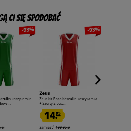
ą Ci się spodobać
-93%
-93%
Zeus
Zeus
oszulka koszykarska
Zeus Kit Bozo Koszulka koszykarska
Zeus Kit Bozo K
iowe....
+ Szorty 2 pcs....
+ Szorty 2-częśc
14.
14.
95
95
1
1
 zł
zamiast
199,95 zł
zamiast
199,9