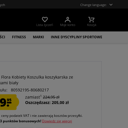
tych
Change language:
Lista życzeń
Moje konto
Koszyk
ŚCI
FITNESS
MARKI
INNE DYSCYPLINY SPORTOWE
t Flora Kobiety Koszulka koszykarska ze
ami biały
ułu:
80592195-80680217
1
9.
zamiast
224,95 zł
95
Oszczędzasz: 205,00 zł
e ceny podatek VAT
i nie zawierają kosztów przesyłki
.
j
3 punktów bonusowych!
Dowiedz się więcej