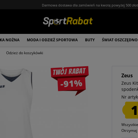
Darmowa dostawa dla zamówień na kwotę powyżej 500 zło
ŁKA NOŻNA
MODA I ODZIEŻ SPORTOWA
BUTY
ŚWIAT OSZCZĘDNO
Odzież do koszykówki
Twój rabat
Zeus
-91%
Zeus Ki
spodenk
Nr artyk
1
Wszystki
Otrzyma