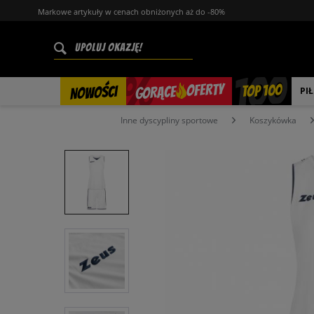
Markowe artykuły w cenach obniżonych aż do -80%
%
OFERTY
TOP 100
GORĄCE
NOWOŚCI
PI
Inne dyscypliny sportowe
Koszykówka