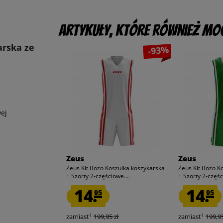
Artykuły, które również mog
arska ze
-93%
wej
Zeus
Zeus
Zeus Kit Bozo Koszulka koszykarska
Zeus Kit Bozo K
+ Szorty 2-częściowe....
+ Szorty 2-częśc
14.
14.
95
95
1
1
zamiast
199,95 zł
zamiast
199,95