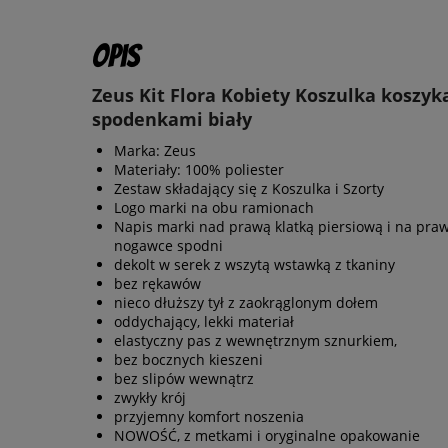
Opis
Zeus Kit Flora Kobiety Koszulka koszyk
spodenkami biały
Marka: Zeus
Materiały: 100% poliester
Zestaw składający się z Koszulka i Szorty
Logo marki na obu ramionach
Napis marki nad prawą klatką piersiową i na pra
nogawce spodni
dekolt w serek z wszytą wstawką z tkaniny
bez rękawów
nieco dłuższy tył z zaokrąglonym dołem
oddychający, lekki materiał
elastyczny pas z wewnętrznym sznurkiem,
bez bocznych kieszeni
bez slipów wewnątrz
zwykły krój
przyjemny komfort noszenia
NOWOŚĆ, z metkami i oryginalne opakowanie