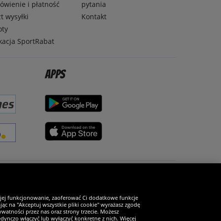
wienie i płatność
pytania
t wysyłki
Kontakt
oty
kacja SportRabat
Apps
Zostań fanem SportRabat!
 jej funkcjonowanie, zaoferować Ci dodatkowe funkcje
ąc na "Akceptuj wszystkie pliki cookie" wyrażasz zgodę
watności przez nas oraz strony trzecie. Możesz
ynczo włączyć lub wyłączyć konkretne z nich. Więcej