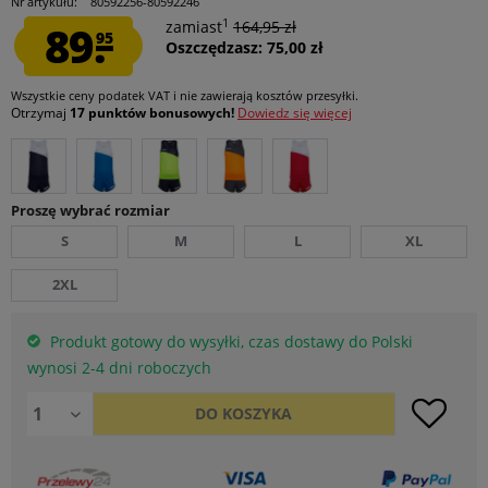
Nr artykułu:
80592256-80592246
1
89.
zamiast
164,95 zł
95
Oszczędzasz: 75,00 zł
Wszystkie ceny podatek VAT
i nie zawierają kosztów przesyłki
.
Otrzymaj
17 punktów bonusowych!
Dowiedz się więcej
Proszę wybrać rozmiar
S
M
L
XL
2XL
Produkt gotowy do wysyłki, czas dostawy do Polski
wynosi 2-4 dni roboczych
DO
KOSZYKA