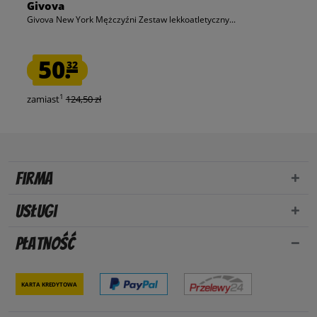
Givova
Givova New York Mężczyźni Zestaw lekkoatletyczny...
50.
32
1
zamiast
124,50 zł
Firma
Usługi
Płatność
Karta kredytowa