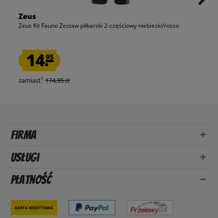
Zeus
Zeus Kit Fauno Zestaw piłkarski 2-częściowy niebieski/rosso
14.
95
1
zamiast
174,95 zł
Firma
Usługi
Płatność
Karta kredytowa