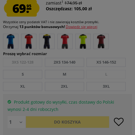
1
69.
zamiast
174,95 zł
95
Oszczędzasz: 105,00 zł
Wszystkie ceny podatek VAT
i nie zawierają kosztów przesyłki
.
Otrzymaj
13 punktów bonusowych!
Dowiedz się więcej
Proszę wybrać rozmiar
3XS 122-128
2XS 134-140
XS 146-152
S
M
L
XL
2XL
3XL
Produkt gotowy do wysyłki, czas dostawy do Polski
wynosi 2-4 dni roboczych
DO
KOSZYKA