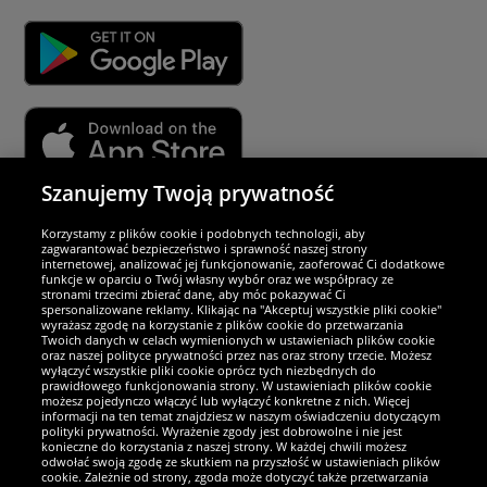
Szanujemy Twoją prywatność
Partnerzy i bezpieczeństwo
Korzystamy z plików cookie i podobnych technologii, aby
zagwarantować bezpieczeństwo i sprawność naszej strony
internetowej, analizować jej funkcjonowanie, zaoferować Ci dodatkowe
Jesteśmy wyjątkowi
funkcje w oparciu o Twój własny wybór oraz we współpracy ze
stronami trzecimi zbierać dane, aby móc pokazywać Ci
spersonalizowane reklamy. Klikając na "Akceptuj wszystkie pliki cookie"
wyrażasz zgodę na korzystanie z plików cookie do przetwarzania
Twoich danych w celach wymienionych w ustawieniach plików cookie
oraz naszej polityce prywatności przez nas oraz strony trzecie. Możesz
wyłączyć wszystkie pliki cookie oprócz tych niezbędnych do
prawidłowego funkcjonowania strony. W ustawieniach plików cookie
możesz pojedynczo włączyć lub wyłączyć konkretne z nich. Więcej
informacji na ten temat znajdziesz w naszym oświadczeniu dotyczącym
polityki prywatności. Wyrażenie zgody jest dobrowolne i nie jest
konieczne do korzystania z naszej strony. W każdej chwili możesz
odwołać swoją zgodę ze skutkiem na przyszłość w ustawieniach plików
cookie. Zależnie od strony, zgoda może dotyczyć także przetwarzania