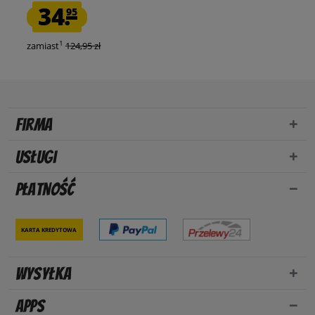
34.
95
1
zamiast
124,95 zł
Firma
Usługi
Płatność
Karta kredytowa
Wysyłka
Apps