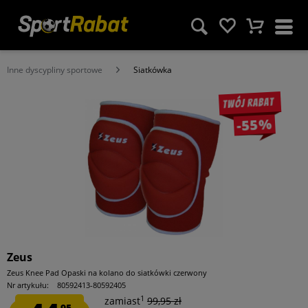
Inne dyscypliny sportowe
Siatkówka
Twój rabat
-55%
Zeus
Zeus Knee Pad Opaski na kolano do siatkówki czerwony
Nr artykułu:
80592413-80592405
1
zamiast
99,95 zł
95