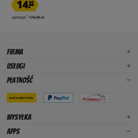
14.
95
1
zamiast
174,95 zł
Firma
Usługi
Płatność
Karta kredytowa
Wysyłka
Apps