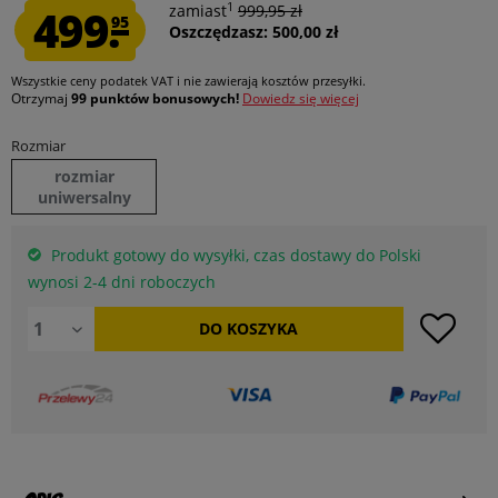
1
499.
zamiast
999,95 zł
95
Oszczędzasz: 500,00 zł
Wszystkie ceny podatek VAT
i nie zawierają kosztów przesyłki
.
Otrzymaj
99 punktów bonusowych!
Dowiedz się więcej
Rozmiar
rozmiar
uniwersalny
Produkt gotowy do wysyłki, czas dostawy do Polski
wynosi 2-4 dni roboczych
DO
KOSZYKA