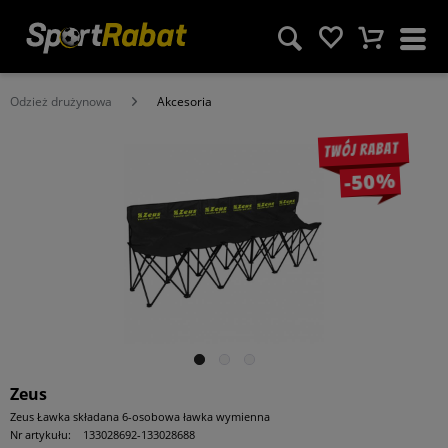
Odzież drużynowa
Akcesoria
Twój rabat
-50%
Zeus
Zeus Ławka składana 6-osobowa ławka wymienna
Nr artykułu:
133028692-133028688