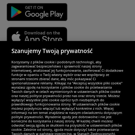
Szanujemy Twoją prywatność
Partnerzy i bezpieczeństwo
Korzystamy z plików cookie i podobnych technologii, aby
zagwarantować bezpieczeństwo i sprawność naszej strony
internetowej, analizować jej funkcjonowanie, zaoferować Ci dodatkowe
Jesteśmy wyjątkowi
funkcje w oparciu o Twój własny wybór oraz we współpracy ze
stronami trzecimi zbierać dane, aby móc pokazywać Ci
spersonalizowane reklamy. Klikając na "Akceptuj wszystkie pliki cookie"
wyrażasz zgodę na korzystanie z plików cookie do przetwarzania
Twoich danych w celach wymienionych w ustawieniach plików cookie
oraz naszej polityce prywatności przez nas oraz strony trzecie. Możesz
wyłączyć wszystkie pliki cookie oprócz tych niezbędnych do
prawidłowego funkcjonowania strony. W ustawieniach plików cookie
możesz pojedynczo włączyć lub wyłączyć konkretne z nich. Więcej
informacji na ten temat znajdziesz w naszym oświadczeniu dotyczącym
polityki prywatności. Wyrażenie zgody jest dobrowolne i nie jest
konieczne do korzystania z naszej strony. W każdej chwili możesz
odwołać swoją zgodę ze skutkiem na przyszłość w ustawieniach plików
cookie. Zależnie od strony, zgoda może dotyczyć także przetwarzania
Twoich danych w państwie trzecim (np. w Stanach Zjednoczonych),