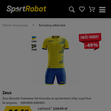
Odzież drużynowa
Komplety piłkarskie
Twój rabat
-49%
Zeus
Zeus Mundial Teamwear Set Koszulka ze spodenkami żółty royal blue
Nr artykułu:
83859858-83859851
1
zamiast
224,95 zł
95