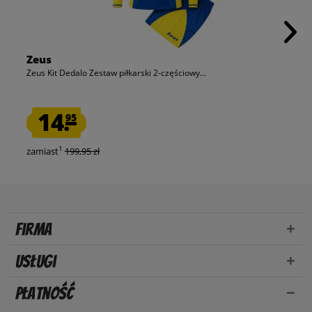
Zeus
Zeus Kit Dedalo Zestaw piłkarski 2-częściowy...
14.
95
1
zamiast
199,95 zł
Firma
Usługi
Płatność