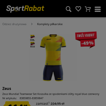
Odzież drużynowa
Komplety piłkarskie
Twój rabat
-49%
Zeus
Zeus Mundial Teamwear Set Koszulka ze spodenkami żółty royal blue czerwony
Nr artykułu:
83859855-83859847
1
zamiast
224,95 zł
95