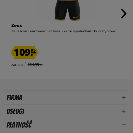
Zeus
Zeus Icon Teamwear Set Koszulka ze spodenkami bursztynowy...
109.
95
1
zamiast
224,95 zł
Firma
Usługi
Płatność