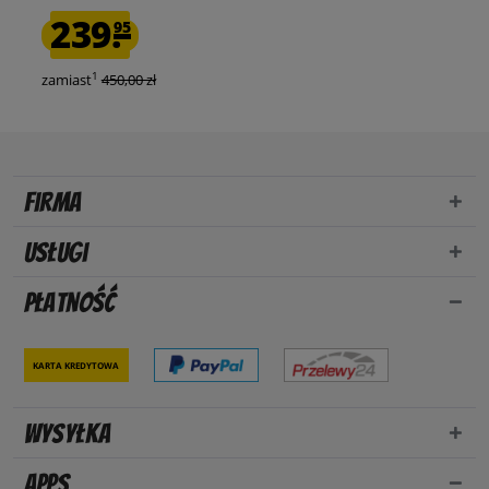
239.
95
1
zamiast
450,00 zł
Firma
Usługi
Płatność
Karta kredytowa
Wysyłka
Apps