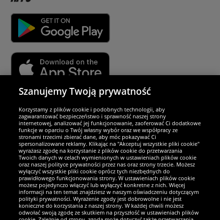
Szanujemy Twoją prywatność
Partnerzy i bezpieczeństwo
Korzystamy z plików cookie i podobnych technologii, aby
zagwarantować bezpieczeństwo i sprawność naszej strony
internetowej, analizować jej funkcjonowanie, zaoferować Ci dodatkowe
Jesteśmy wyjątkowi
funkcje w oparciu o Twój własny wybór oraz we współpracy ze
stronami trzecimi zbierać dane, aby móc pokazywać Ci
spersonalizowane reklamy. Klikając na "Akceptuj wszystkie pliki cookie"
wyrażasz zgodę na korzystanie z plików cookie do przetwarzania
Twoich danych w celach wymienionych w ustawieniach plików cookie
oraz naszej polityce prywatności przez nas oraz strony trzecie. Możesz
wyłączyć wszystkie pliki cookie oprócz tych niezbędnych do
prawidłowego funkcjonowania strony. W ustawieniach plików cookie
możesz pojedynczo włączyć lub wyłączyć konkretne z nich. Więcej
informacji na ten temat znajdziesz w naszym oświadczeniu dotyczącym
polityki prywatności. Wyrażenie zgody jest dobrowolne i nie jest
konieczne do korzystania z naszej strony. W każdej chwili możesz
odwołać swoją zgodę ze skutkiem na przyszłość w ustawieniach plików
cookie. Zależnie od strony, zgoda może dotyczyć także przetwarzania