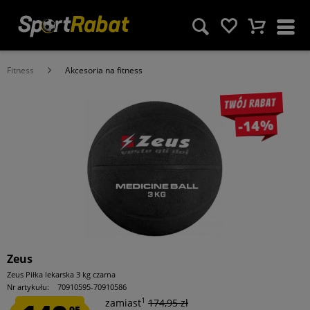
Fitness
Akcesoria na fitness
Twój rabat
-14%
Zeus
Zeus Piłka lekarska 3 kg czarna
Nr artykułu:
70910595-70910586
1
zamiast
174,95 zł
95