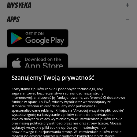
Wysyłka
Apps
Szanujemy Twoją prywatność
Partnerzy i bezpieczeństwo
Korzystamy z plików cookie i podobnych technologii, aby
zagwarantować bezpieczeństwo i sprawność naszej strony
internetowej, analizować jej funkcjonowanie, zaoferować Ci dodatkowe
Jesteśmy wyjątkowi
funkcje w oparciu o Twój własny wybór oraz we współpracy ze
stronami trzecimi zbierać dane, aby móc pokazywać Ci
spersonalizowane reklamy. Klikając na "Akceptuj wszystkie pliki cookie"
wyrażasz zgodę na korzystanie z plików cookie do przetwarzania
Twoich danych w celach wymienionych w ustawieniach plików cookie
oraz naszej polityce prywatności przez nas oraz strony trzecie. Możesz
wyłączyć wszystkie pliki cookie oprócz tych niezbędnych do
prawidłowego funkcjonowania strony. W ustawieniach plików cookie
możesz pojedynczo włączyć lub wyłączyć konkretne z nich. Więcej