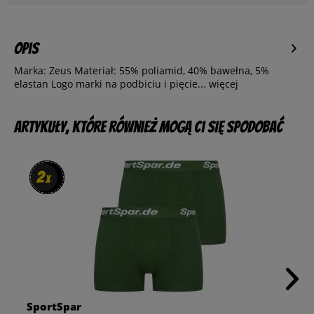
Opis
Marka: Zeus Materiał: 55% poliamid, 40% bawełna, 5%
elastan Logo marki na podbiciu i pięcie...
więcej
Artykuły, które również mogą Ci się spodobać
2
2
x
x
SportSpar