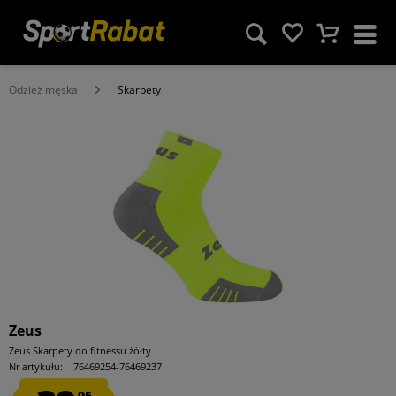
Odzież męska
Skarpety
Zeus
Zeus Skarpety do fitnessu żółty
Nr artykułu:
76469254-76469237
95