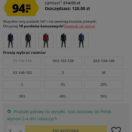
1
94.
zamiast
214,95 zł
95
Oszczędzasz: 120,00 zł
Wszystkie ceny podatek VAT
i nie zawierają kosztów przesyłki
.
Otrzymaj
18 punktów bonusowych!
Dowiedz się więcej
Proszę wybrać rozmiar
YS 110-116
3XS 122-128
2XS 134-140
XS 146-152
S
M
L
XL
2XL
3XL
4XL
5XL
Produkt gotowy do wysyłki, czas dostawy do Polski
wynosi 2-4 dni roboczych
DO
KOSZYKA