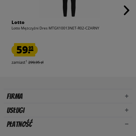
Lotto
Lotto Mężczyźni Dres MTGX10013NET-R02-CZARNY
59.
95
1
zamiast
299,95 zł
Firma
Usługi
Płatność