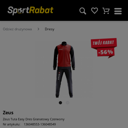
Odzież drużynowa
Dresy
Twój rabat
-56%
Zeus
Zeus Tuta Easy Dres Granatowy Czerwony
Nr artykułu:
136048553-136048549