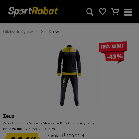
Odzież drużynowa
Dresy
Twój rabat
-43%
Zeus
Zeus Tuta Relax Vesuvio Mężczyźni Dres Granatowy żółty
Nr artykułu:
70020312-70020291
1
zamiast
199,95 zł
95