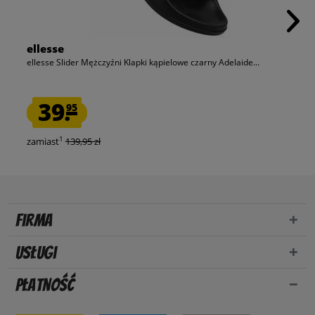
ellesse
ellesse Slider Mężczyźni Klapki kąpielowe czarny Adelaide...
39.
95
1
zamiast
139,95 zł
Firma
Usługi
Płatność