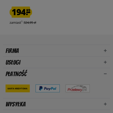
194.
95
1
zamiast
324,95 zł
Firma
Usługi
Płatność
Karta kredytowa
Wysyłka