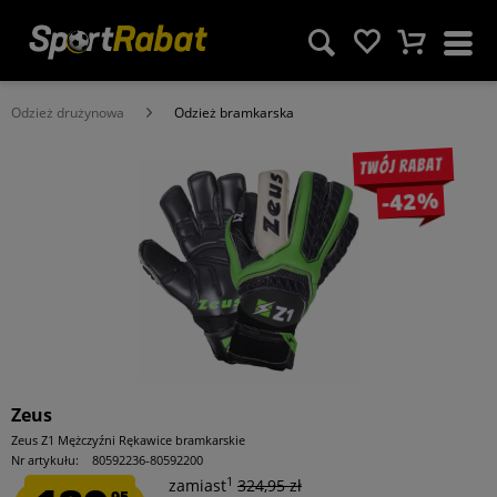
Odzież drużynowa
Odzież bramkarska
Twój rabat
-42%
Zeus
Zeus Z1 Mężczyźni Rękawice bramkarskie
Nr artykułu:
80592236-80592200
1
zamiast
324,95 zł
95