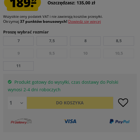
189.
Oszczędzasz: 135,00 zł
Wszystkie ceny podatek VAT
i nie zawierają kosztów przesyłki
.
Otrzymaj
37 punktów bonusowych!
Dowiedz się więcej
Proszę wybrać rozmiar
7
7,5
8
8,5
9
9,5
10
10,5
11
Produkt gotowy do wysyłki, czas dostawy do Polski
wynosi 2-4 dni roboczych
DO
KOSZYKA