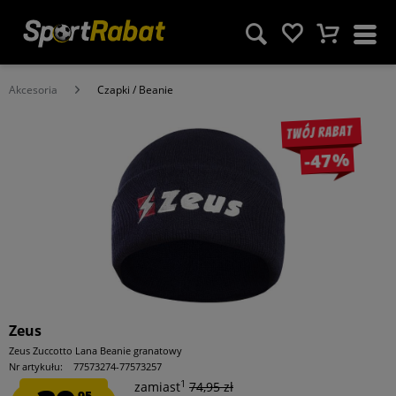
Akcesoria
Czapki / Beanie
Twój rabat
-47%
Zeus
Zeus Zuccotto Lana Beanie granatowy
Nr artykułu:
77573274-77573257
1
zamiast
74,95 zł
95