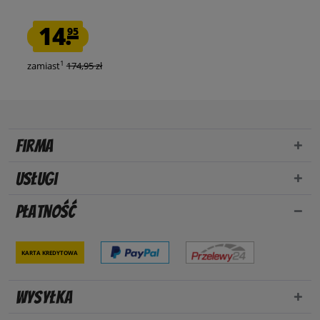
14.
95
1
zamiast
174,95 zł
Firma
Usługi
Płatność
Karta kredytowa
Wysyłka