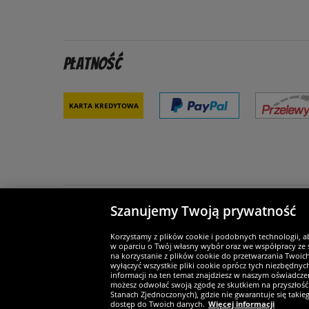
Płatność
Karta kredytowa
Szanujemy Twoją prywatność
Partnerzy i bezpieczeństwo
Je
Korzystamy z plików cookie i podobnych technologii, a
w oparciu o Twój własny wybór oraz we współpracy ze s
na korzystanie z plików cookie do przetwarzania Twoic
wyłączyć wszystkie pliki cookie oprócz tych niezbędny
informacji na ten temat znajdziesz w naszym oświadczen
Widerruf
możesz odwołać swoją zgodę ze skutkiem na przyszłość 
Stanach Zjednoczonych), gdzie nie gwarantuje się taki
dostęp do Twoich danych.
Więcej informacji