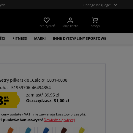
tych
Change language:
Lista życzeń
Moje konto
Koszyk
ŚCI
FITNESS
MARKI
INNE DYSCYPLINY SPORTOWE
a
etry piłkarskie „Calcio” C001-0008
ułu:
51959706-46494354
1
8.
zamiast
39,95 zł
95
Oszczędzasz: 31,00 zł
e ceny podatek VAT
i nie zawierają kosztów przesyłki
.
j
1 punktów bonusowych!
Dowiedz się więcej