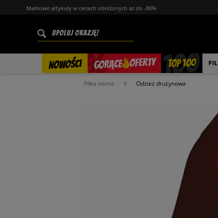
Markowe artykuły w cenach obniżonych aż do -80%
%
OFERTY
TOP 100
GORĄCE
NOWOŚCI
PI
Piłka nożna
Odzież drużynowa