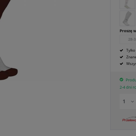
Proszę 
28-3
Tylko
Znane
Wszys
Produ
2-4 dni 