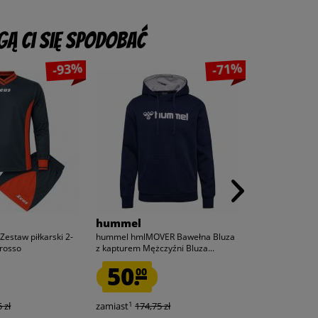
ą Ci się spodobać
-93%
-71%
hummel
Joma
Zestaw piłkarski 2-
hummel hmlMOVER Bawełna Bluza
Joma Aguila Tur
/rosso
z kapturem Mężczyźni Bluza...
turfy do piłki noż
50.
49.
00
95
1
1
 zł
zamiast
174,75 zł
zamiast
249,9