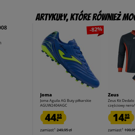
Artykuły, które również mog
008
-82%
n
Joma
Zeus
Joma Aguila AG Buty piłkarskie
Zeus Kit Dedalo 
AGUW2404AGC
częściowy nero
44.
14.
95
95
1
1
zamiast
249,95 zł
zamiast
199,95