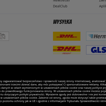
Newsletter
Zwr
DealClub
Apli
Wysyłka
steśmy wyjątkowi
by zagwarantować bezpieczeństwo i sprawność naszej strony internetowej, analizować
tronami trzecimi zbierać dane, aby móc pokazywać Ci spersonalizowane reklamy. Klikaj
h danych w celach wymienionych w ustawieniach plików cookie oraz naszej polityce pry
ch do prawidłowego funkcjonowania strony. W ustawieniach plików cookie możesz pojed
iu dotyczącym polityki prywatności. Wyrażenie zgody jest dobrowolne i nie jest koniec
w ustawieniach plików cookie. Zależnie od strony, zgoda może dotyczyć także przetw
ego poziomu ochrony jak w UE i zgodnie z informacjami Trybunału Sprawiedliwości istn