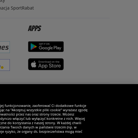
oty
kacja SportRabat
Apps
Zostań fanem SportRabat!
 jej funkcjonowanie, zaoferować Ci dodatkowe funkcje
ąc na "Akceptuj wszystkie pliki cookie" wyrażasz zgodę
watności przez nas oraz strony trzecie. Możesz
ynczo włączyć lub wyłączyć konkretne z nich. Więcej
zne do korzystania z naszej strony. W każdej chwili
arzania Twoich danych w państwie trzecim (np. w
ieje ryzyko, że organy ds. bezpieczeństwa mogą mieć