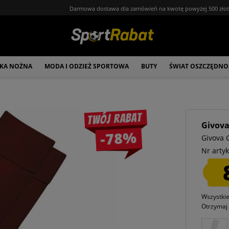
Darmowa dostawa dla zamówień na kwotę powyżej 500 zło
ŁKA NOŻNA
MODA I ODZIEŻ SPORTOWA
BUTY
ŚWIAT OSZCZĘDNO
Twój rabat
Givov
-78%
Givova G
Nr artyk
Wszystki
Otrzyma