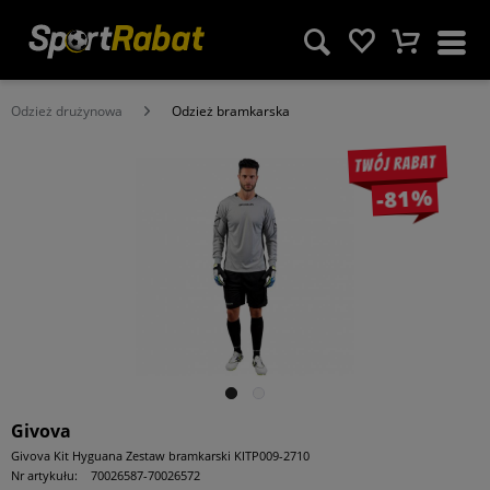
Odzież drużynowa
Odzież bramkarska
Twój rabat
-81%
Givova
Givova Kit Hyguana Zestaw bramkarski KITP009-2710
Nr artykułu:
70026587-70026572