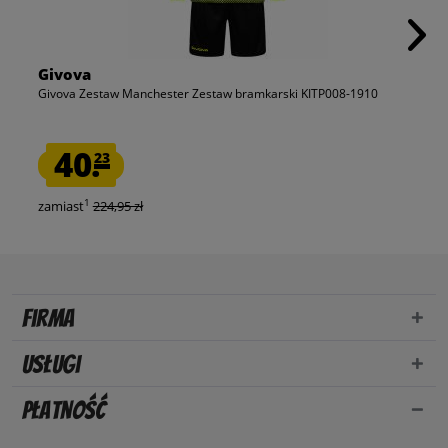
Givova
Givova Zestaw Manchester Zestaw bramkarski KITP008-1910
40.
23
1
zamiast
224,95 zł
Firma
Usługi
Płatność