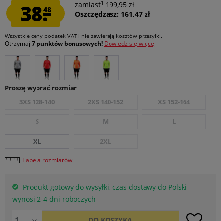
1
38.
zamiast
199,95 zł
48
Oszczędzasz: 161,47 zł
Wszystkie ceny podatek VAT
i nie zawierają kosztów przesyłki
.
Otrzymaj
7 punktów bonusowych!
Dowiedz się więcej
Proszę wybrać rozmiar
3XS 128-140
2XS 140-152
XS 152-164
S
M
L
XL
2XL
Tabela rozmiarów
Produkt gotowy do wysyłki, czas dostawy do Polski
wynosi 2-4 dni roboczych
DO
KOSZYKA