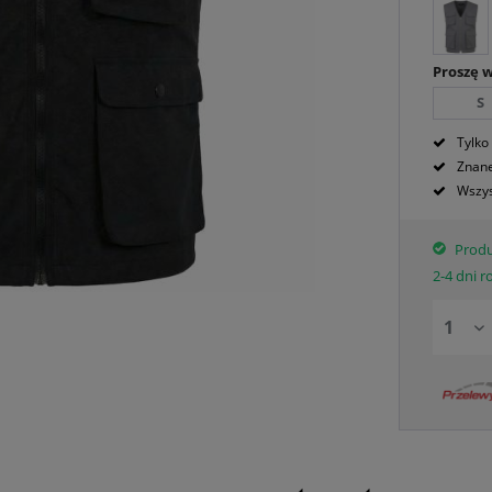
Proszę 
S
Tylko
Znane
Wszys
Produ
2-4 dni 