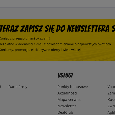
Usługi
d
Dane firmy
Punkty bonusowe
Vou
Aktualności
Zamó
Mapa serwisu
Kosz
Newsletter
Zwr
DealClub
Apli