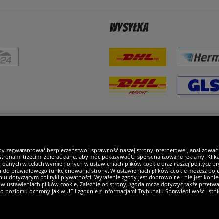
Wysyłka
steśmy wyjątkowi
by zagwarantować bezpieczeństwo i sprawność naszej strony internetowej, analizować
tronami trzecimi zbierać dane, aby móc pokazywać Ci spersonalizowane reklamy. Klikaj
h danych w celach wymienionych w ustawieniach plików cookie oraz naszej polityce pry
ch do prawidłowego funkcjonowania strony. W ustawieniach plików cookie możesz pojed
iu dotyczącym polityki prywatności. Wyrażenie zgody jest dobrowolne i nie jest koniec
w ustawieniach plików cookie. Zależnie od strony, zgoda może dotyczyć także przetw
ego poziomu ochrony jak w UE i zgodnie z informacjami Trybunału Sprawiedliwości istn