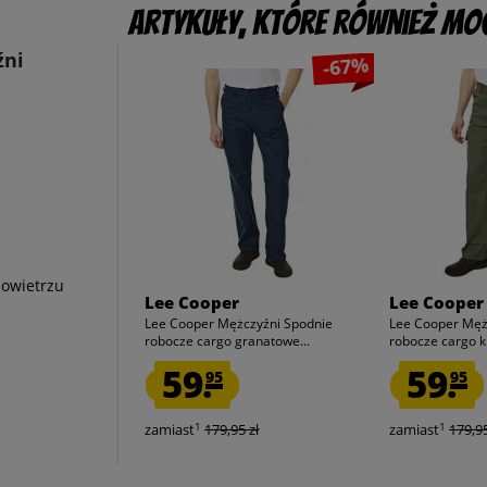
Artykuły, które również mog
źni
-67%
powietrzu
Lee Cooper
Lee Cooper
Lee Cooper Mężczyźni Spodnie
Lee Cooper Męż
robocze cargo granatowe...
robocze cargo kh
59.
59.
95
95
1
1
zamiast
179,95 zł
zamiast
179,95