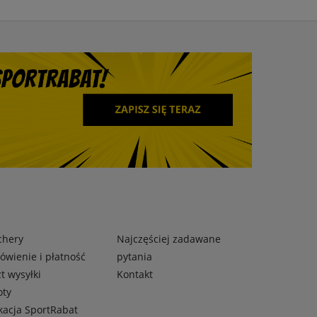
chery
Najczęściej zadawane
wienie i płatność
pytania
t wysyłki
Kontakt
oty
kacja SportRabat