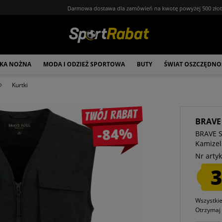
Darmowa dostawa dla zamówień na kwotę powyżej 500 zło
ŁKA NOŻNA
MODA I ODZIEŻ SPORTOWA
BUTY
ŚWIAT OSZCZĘDNO
Kurtki
Twój rabat
BRAVE
-84%
BRAVE S
Kamizel
Nr artyk
3
Wszystki
Otrzyma