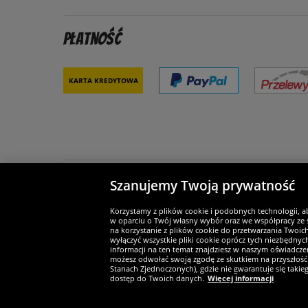
Płatność
Karta kredytowa
Szanujemy Twoją prywatność
Partnerzy i bezpieczeństwo
Je
Korzystamy z plików cookie i podobnych technologii, a
w oparciu o Twój własny wybór oraz we współpracy ze s
na korzystanie z plików cookie do przetwarzania Twoic
wyłączyć wszystkie pliki cookie oprócz tych niezbędny
informacji na ten temat znajdziesz w naszym oświadczen
Widerruf
możesz odwołać swoją zgodę ze skutkiem na przyszłość 
Stanach Zjednoczonych), gdzie nie gwarantuje się taki
dostęp do Twoich danych.
Więcej informacji
Widerruf