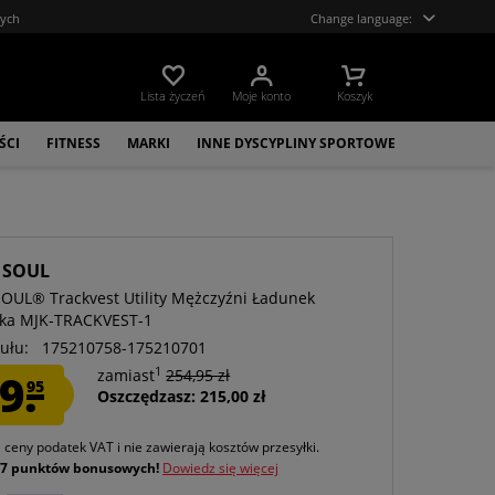
tych
Change language:
Lista życzeń
Moje konto
Koszyk
ŚCI
FITNESS
MARKI
INNE DYSCYPLINY SPORTOWE
 SOUL
OUL® Trackvest Utility Mężczyźni Ładunek
ka MJK-TRACKVEST-1
ułu:
175210758-175210701
1
9.
zamiast
254,95 zł
95
Oszczędzasz: 215,00 zł
e ceny podatek VAT
i nie zawierają kosztów przesyłki
.
j
7 punktów bonusowych!
Dowiedz się więcej