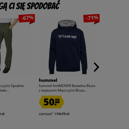
ą Ci się spodobać
-67%
-71%
hummel
Lee Cooper
czyźni Spodnie
hummel hmlMOVER Bawełna Bluza
Lee Cooper Męż
aki...
z kapturem Mężczyźni Bluza...
robocze cargo c
50.
25.
00
00
1
1
 zł
zamiast
174,75 zł
zamiast
179,9