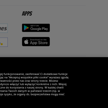
Apps
Zostań fanem SportRabat!
 jej funkcjonowanie, zaoferować Ci dodatkowe funkcje
ąc na "Akceptuj wszystkie pliki cookie" wyrażasz zgodę
watności przez nas oraz strony trzecie. Możesz
ynczo włączyć lub wyłączyć konkretne z nich. Więcej
zne do korzystania z naszej strony. W każdej chwili
arzania Twoich danych w państwie trzecim (np. w
ieje ryzyko, że organy ds. bezpieczeństwa mogą mieć