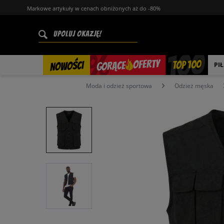
Markowe artykuły w cenach obniżonych aż do -80%
%
OFERTY
TOP 100
GORĄCE
NOWOŚCI
PI
Moda i odzież sportowa
Odzież męska