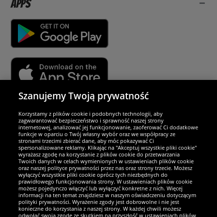
Apps
Szanujemy Twoją prywatność
Partnerzy i bezpieczeństwo
Korzystamy z plików cookie i podobnych technologii, aby
zagwarantować bezpieczeństwo i sprawność naszej strony
internetowej, analizować jej funkcjonowanie, zaoferować Ci dodatkowe
Jesteśmy wyjątkowi
funkcje w oparciu o Twój własny wybór oraz we współpracy ze
stronami trzecimi zbierać dane, aby móc pokazywać Ci
spersonalizowane reklamy. Klikając na "Akceptuj wszystkie pliki cookie"
wyrażasz zgodę na korzystanie z plików cookie do przetwarzania
Twoich danych w celach wymienionych w ustawieniach plików cookie
oraz naszej polityce prywatności przez nas oraz strony trzecie. Możesz
wyłączyć wszystkie pliki cookie oprócz tych niezbędnych do
prawidłowego funkcjonowania strony. W ustawieniach plików cookie
możesz pojedynczo włączyć lub wyłączyć konkretne z nich. Więcej
informacji na ten temat znajdziesz w naszym oświadczeniu dotyczącym
polityki prywatności. Wyrażenie zgody jest dobrowolne i nie jest
konieczne do korzystania z naszej strony. W każdej chwili możesz
odwołać swoją zgodę ze skutkiem na przyszłość w ustawieniach plików