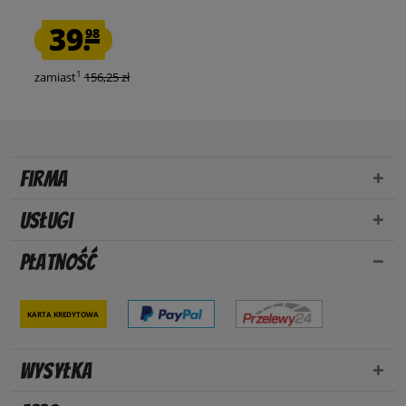
39.
98
1
zamiast
156,25 zł
Firma
Usługi
Płatność
Karta kredytowa
Wysyłka