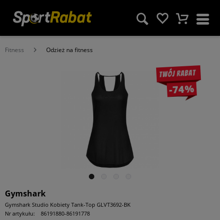
Fitness
Odzież na fitness
Twój rabat
-74%
Gymshark
Gymshark Studio Kobiety Tank-Top GLVT3692-BK
Nr artykułu:
86191880-86191778