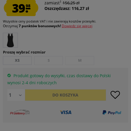
1
39.
zamiast
156,25 zł
98
Oszczędzasz: 116,27 zł
Wszystkie ceny podatek VAT
i nie zawierają kosztów przesyłki
.
Otrzymaj
7 punktów bonusowych!
Dowiedz się więcej
Proszę wybrać rozmiar
XS
S
M
Produkt gotowy do wysyłki, czas dostawy do Polski
wynosi 2-4 dni roboczych
DO
KOSZYKA