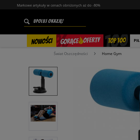
Markowe artykuły w cenach obniżonych aż do -80%
%
OFERTY
TOP 100
GORĄCE
NOWOŚCI
PI
Świat Oszczędności
Home Gym