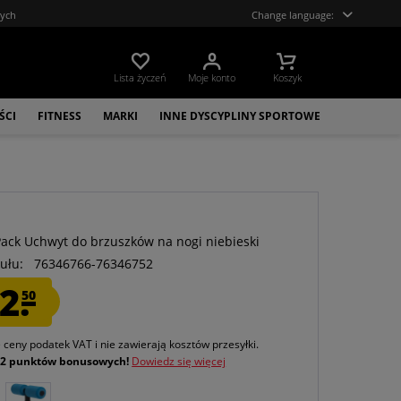
tych
Change language:
Lista życzeń
Moje konto
Koszyk
ŚCI
FITNESS
MARKI
INNE DYSCYPLINY SPORTOWE
Pack Uchwyt do brzuszków na nogi niebieski
ułu:
76346766-76346752
2.
50
e ceny podatek VAT
i nie zawierają kosztów przesyłki
.
j
2 punktów bonusowych!
Dowiedz się więcej