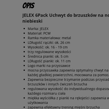
Opis
JELEX 6Pack Uchwyt do brzuszków na n
niebieski
Marka: JELEX
Materiał: PCW
Ramka materiałowa: metal
LDługość rączki: ok. 26 cm
Wysokość: ok. 16 - 19 cm
trzy regulowane wysokości
Średnica pianki: ok. 5 cm
LDługość pianki: ok. 11 cm
Logo marki na przyssawce
mocna przyssawka zapewnia optymalny chwyt na
każdej gładkiej powierzchni, mocowana za pomoc
Zapewnia bezpieczne trzymanie podczas przysia
brzuszków i innych ćwiczeń brzucha
regulowana wysokość do indywidualnego dopaso
każdego rozmiaru ciała
miękka wyściółka z pianki na rękojeści zapewnia
użytkowania
zapewnia efektywny trening mięśni brzucha