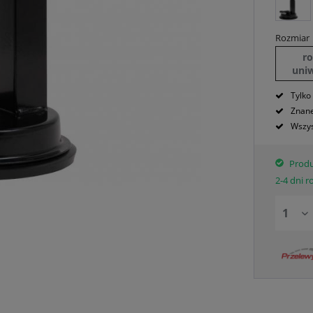
Rozmiar
r
uni
Tylko
Znane
Wszys
Produ
2-4 dni 