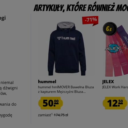
Artykuły, które również mog
ogi
-71%
6
6
x
x
hummel
JELEX
 niemal
hummel hmlMOVER Bawełna Bluza
JELEX Work Ha
ą dźwigni
z kapturem Mężczyźni Bluza...
dów,
50.
12.
00
50
wania do
1
 wygodę
zamiast
174,75 zł