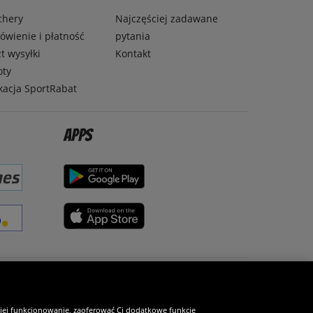
chery
Najczęściej zadawane
wienie i płatność
pytania
t wysyłki
Kontakt
oty
kacja SportRabat
Apps
Zostań fanem SportRabat!
 jej funkcjonowanie, zaoferować Ci dodatkowe funkcje