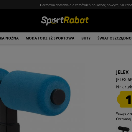
Darmowa dostawa dla zamówień na kwotę powyżej 500 zło
ŁKA NOŻNA
MODA I ODZIEŻ SPORTOWA
BUTY
ŚWIAT OSZCZĘDNO
JELEX
JELEX 6
Nr artyk
1
Wszystki
Otrzyma