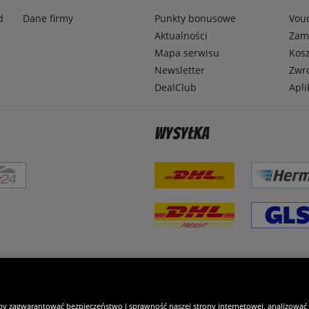
d
Dane firmy
Punkty bonusowe
Vou
Aktualności
Zamó
Mapa serwisu
Kosz
Newsletter
Zwr
DealClub
Apli
Wysyłka
steśmy wyjątkowi
by zagwarantować bezpieczeństwo i sprawność naszej strony internetowej, analizować