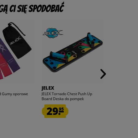
ą Ci się spodobać
JELEX
JELEX
rd Gumy oporowe
JELEX Tornado Chest Push Up
JELEX "100FIT" 
Board Deska do pompek
kieszonką na za
29.
12.
95
50