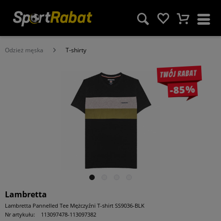
Odzież męska
T-shirty
Twój rabat
-85%
Lambretta
Lambretta Pannelled Tee Mężczyźni T-shirt SS9036-BLK
Nr artykułu:
113097478-113097382