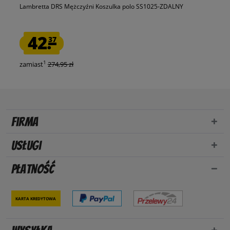
Lambretta DRS Mężczyźni Koszulka polo SS1025-ZDALNY
42.
37
1
zamiast
274,95 zł
Firma
Usługi
Płatność
Karta kredytowa