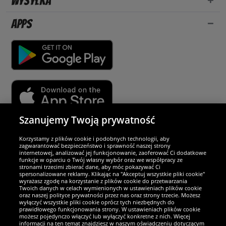
Wysyłka
Apps
Szanujemy Twoją prywatność
Partnerzy i bezpieczeństwo
Korzystamy z plików cookie i podobnych technologii, aby
zagwarantować bezpieczeństwo i sprawność naszej strony
internetowej, analizować jej funkcjonowanie, zaoferować Ci dodatkowe
Jesteśmy wyjątkowi
funkcje w oparciu o Twój własny wybór oraz we współpracy ze
stronami trzecimi zbierać dane, aby móc pokazywać Ci
spersonalizowane reklamy. Klikając na "Akceptuj wszystkie pliki cookie"
wyrażasz zgodę na korzystanie z plików cookie do przetwarzania
Twoich danych w celach wymienionych w ustawieniach plików cookie
oraz naszej polityce prywatności przez nas oraz strony trzecie. Możesz
wyłączyć wszystkie pliki cookie oprócz tych niezbędnych do
prawidłowego funkcjonowania strony. W ustawieniach plików cookie
możesz pojedynczo włączyć lub wyłączyć konkretne z nich. Więcej
informacji na ten temat znajdziesz w naszym oświadczeniu dotyczącym