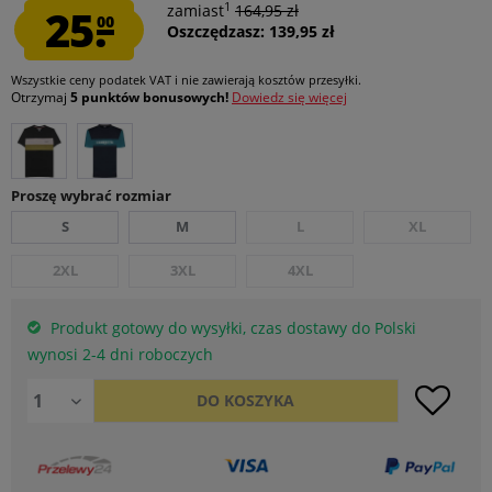
1
25.
zamiast
164,95 zł
00
Oszczędzasz: 139,95 zł
Wszystkie ceny podatek VAT
i nie zawierają kosztów przesyłki
.
Otrzymaj
5 punktów bonusowych!
Dowiedz się więcej
Proszę wybrać rozmiar
S
M
L
XL
2XL
3XL
4XL
Produkt gotowy do wysyłki, czas dostawy do Polski
wynosi 2-4 dni roboczych
DO
KOSZYKA