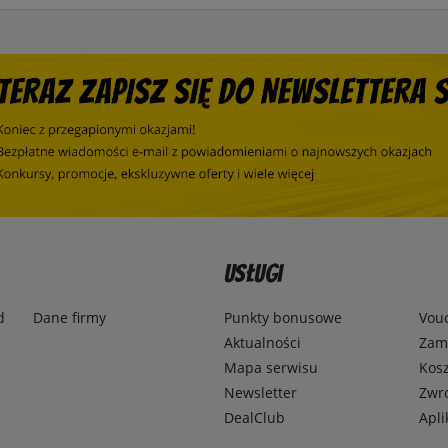
Usługi
d
Dane firmy
Punkty bonusowe
Vou
Aktualności
Zamó
Mapa serwisu
Kosz
Newsletter
Zwr
DealClub
Apli