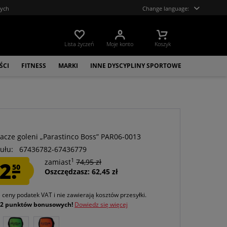
tych
Change language:
Lista życzeń
Moje konto
Koszyk
ŚCI
FITNESS
MARKI
INNE DYSCYPLINY SPORTOWE
a
acze goleni „Parastinco Boss” PAR06-0013
ułu:
67436782-67436779
1
2.
zamiast
74,95 zł
50
Oszczędzasz: 62,45 zł
e ceny podatek VAT
i nie zawierają kosztów przesyłki
.
j
2 punktów bonusowych!
Dowiedz się więcej