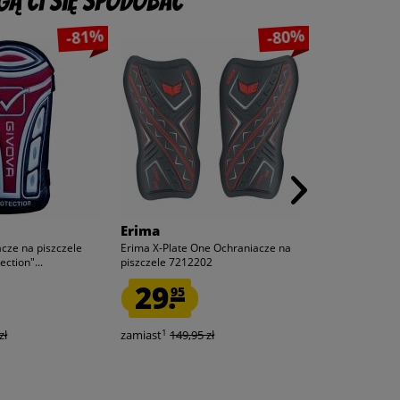
ą Ci się spodobać
-81%
-80%
Erima
Givova
cze na piszczele
Erima X-Plate One Ochraniacze na
Ochraniacze gol
ection"...
piszczele 7212202
Protection” czar
29.
12.
95
50
1
1
zł
zamiast
149,95 zł
zamiast
65,00 