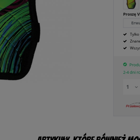
Proszę 
Erw
Tylko
Znane
Wszys
Produ
2-4 dni 