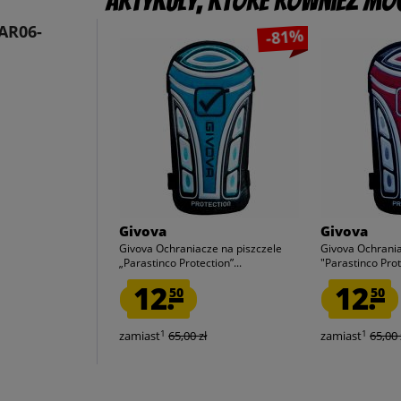
Artykuły, które również mog
PAR06-
-81%
Givova
Givova
Givova Ochraniacze na piszczele
Givova Ochrania
„Parastinco Protection”...
"Parastinco Prot
12.
12.
50
50
1
1
zamiast
65,00 zł
zamiast
65,00 