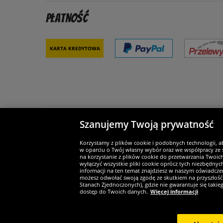
Płatność
Karta kredytowa
Szanujemy Twoją prywatność
Partnerzy i bezpieczeństwo
Je
Korzystamy z plików cookie i podobnych technologii, a
w oparciu o Twój własny wybór oraz we współpracy ze s
na korzystanie z plików cookie do przetwarzania Twoic
wyłączyć wszystkie pliki cookie oprócz tych niezbędny
informacji na ten temat znajdziesz w naszym oświadczen
Widerruf
możesz odwołać swoją zgodę ze skutkiem na przyszłość 
Stanach Zjednoczonych), gdzie nie gwarantuje się taki
dostęp do Twoich danych.
Więcej informacji
Widerruf