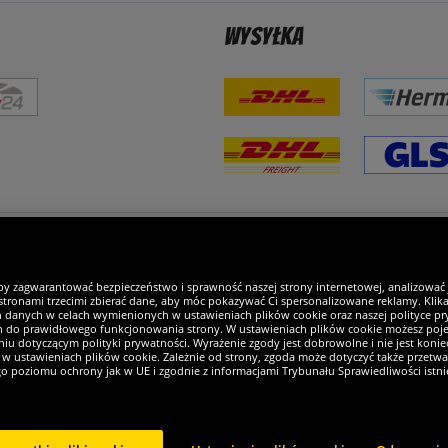
Wysyłka
steśmy wyjątkowi
by zagwarantować bezpieczeństwo i sprawność naszej strony internetowej, analizować
tronami trzecimi zbierać dane, aby móc pokazywać Ci spersonalizowane reklamy. Klikaj
h danych w celach wymienionych w ustawieniach plików cookie oraz naszej polityce pry
ch do prawidłowego funkcjonowania strony. W ustawieniach plików cookie możesz pojed
iu dotyczącym polityki prywatności. Wyrażenie zgody jest dobrowolne i nie jest koniec
w ustawieniach plików cookie. Zależnie od strony, zgoda może dotyczyć także przetw
ego poziomu ochrony jak w UE i zgodnie z informacjami Trybunału Sprawiedliwości istn