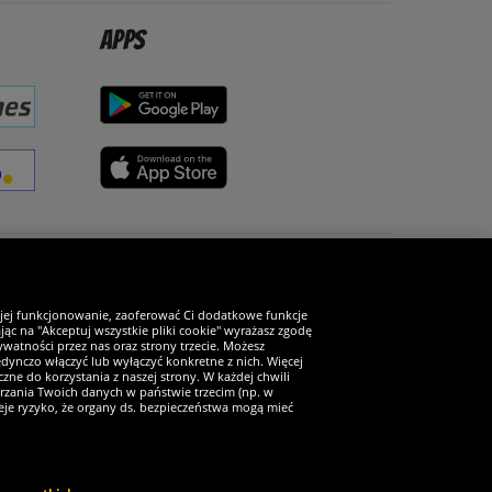
Apps
Zostań fanem SportRabat!
 jej funkcjonowanie, zaoferować Ci dodatkowe funkcje
ąc na "Akceptuj wszystkie pliki cookie" wyrażasz zgodę
watności przez nas oraz strony trzecie. Możesz
ynczo włączyć lub wyłączyć konkretne z nich. Więcej
zne do korzystania z naszej strony. W każdej chwili
arzania Twoich danych w państwie trzecim (np. w
ieje ryzyko, że organy ds. bezpieczeństwa mogą mieć