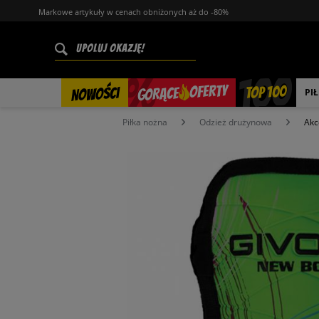
Markowe artykuły w cenach obniżonych aż do -80%
%
OFERTY
TOP 100
GORĄCE
NOWOŚCI
PI
Piłka nożna
Odzież drużynowa
Akc