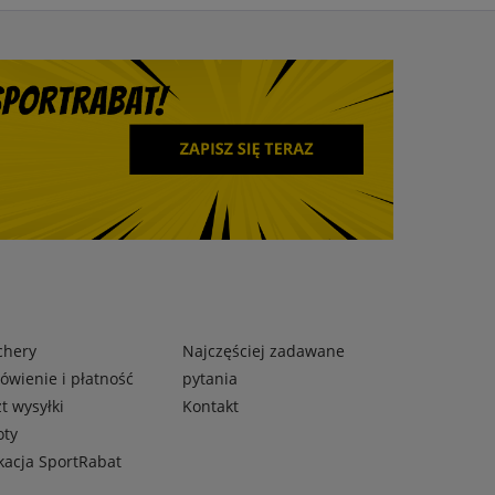
chery
Najczęściej zadawane
wienie i płatność
pytania
t wysyłki
Kontakt
oty
kacja SportRabat