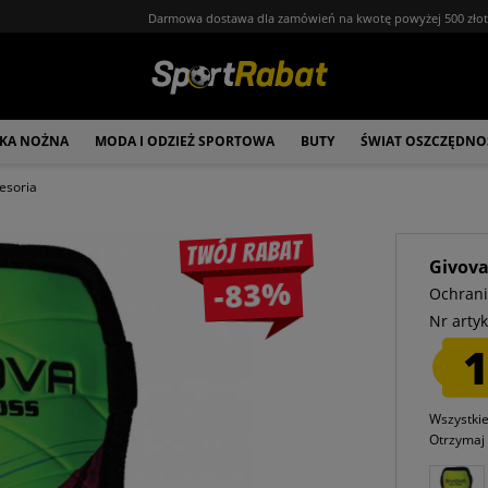
Darmowa dostawa dla zamówień na kwotę powyżej 500 zło
ŁKA NOŻNA
MODA I ODZIEŻ SPORTOWA
BUTY
ŚWIAT OSZCZĘDNO
esoria
Twój rabat
Givov
-83%
Ochrani
Nr artyk
1
Wszystki
Otrzyma