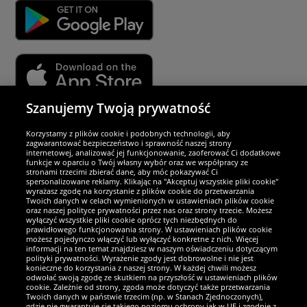
Szanujemy Twoją prywatność
Partnerzy i bezpieczeństwo
Korzystamy z plików cookie i podobnych technologii, aby
zagwarantować bezpieczeństwo i sprawność naszej strony
internetowej, analizować jej funkcjonowanie, zaoferować Ci dodatkowe
Jesteśmy wyjątkowi
funkcje w oparciu o Twój własny wybór oraz we współpracy ze
stronami trzecimi zbierać dane, aby móc pokazywać Ci
spersonalizowane reklamy. Klikając na "Akceptuj wszystkie pliki cookie"
wyrażasz zgodę na korzystanie z plików cookie do przetwarzania
Twoich danych w celach wymienionych w ustawieniach plików cookie
oraz naszej polityce prywatności przez nas oraz strony trzecie. Możesz
wyłączyć wszystkie pliki cookie oprócz tych niezbędnych do
prawidłowego funkcjonowania strony. W ustawieniach plików cookie
możesz pojedynczo włączyć lub wyłączyć konkretne z nich. Więcej
informacji na ten temat znajdziesz w naszym oświadczeniu dotyczącym
polityki prywatności. Wyrażenie zgody jest dobrowolne i nie jest
konieczne do korzystania z naszej strony. W każdej chwili możesz
odwołać swoją zgodę ze skutkiem na przyszłość w ustawieniach plików
cookie. Zależnie od strony, zgoda może dotyczyć także przetwarzania
Twoich danych w państwie trzecim (np. w Stanach Zjednoczonych),
gdzie nie gwarantuje się takiego poziomu ochrony jak w UE i zgodnie z