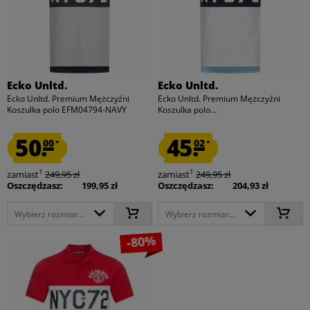
Ecko Unltd.
Ecko Unltd.
Ecko Unltd. Premium Mężczyźni
Ecko Unltd. Premium Mężczyźni
Koszulka polo EFM04794-NAVY
Koszulka polo...
50.
45.
00
02
*
*
1
1
zamiast
249,95 zł
zamiast
249,95 zł
Oszczędzasz:
199,95 zł
Oszczędzasz:
204,93 zł
Wybierz rozmiar...
Wybierz rozmiar...
-80%