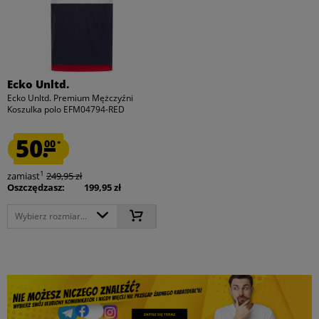
Ecko Unltd.
Ecko Unltd. Premium Mężczyźni
Koszulka polo EFM04794-RED
50.
00
*
1
zamiast
249,95 zł
Oszczędzasz:
199,95 zł
Wybierz rozmiar...