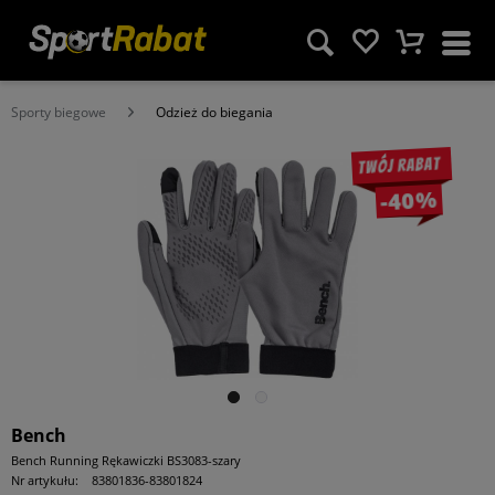
Sporty biegowe
Odzież do biegania
Twój rabat
-40%
Bench
Bench Running Rękawiczki BS3083-szary
Nr artykułu:
83801836-83801824