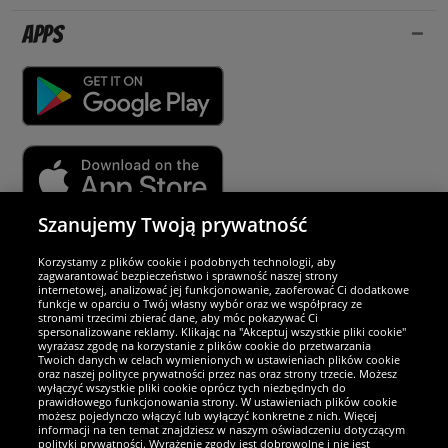
Apps
Szanujemy Twoją prywatność
Partnerzy i bezpieczeństwo
Korzystamy z plików cookie i podobnych technologii, aby
zagwarantować bezpieczeństwo i sprawność naszej strony
internetowej, analizować jej funkcjonowanie, zaoferować Ci dodatkowe
Jesteśmy wyjątkowi
funkcje w oparciu o Twój własny wybór oraz we współpracy ze
stronami trzecimi zbierać dane, aby móc pokazywać Ci
spersonalizowane reklamy. Klikając na "Akceptuj wszystkie pliki cookie"
wyrażasz zgodę na korzystanie z plików cookie do przetwarzania
Twoich danych w celach wymienionych w ustawieniach plików cookie
oraz naszej polityce prywatności przez nas oraz strony trzecie. Możesz
wyłączyć wszystkie pliki cookie oprócz tych niezbędnych do
prawidłowego funkcjonowania strony. W ustawieniach plików cookie
możesz pojedynczo włączyć lub wyłączyć konkretne z nich. Więcej
informacji na ten temat znajdziesz w naszym oświadczeniu dotyczącym
polityki prywatności. Wyrażenie zgody jest dobrowolne i nie jest