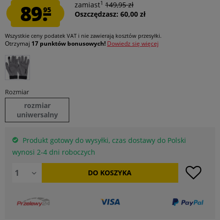
1
89.
zamiast
149,95 zł
95
Oszczędzasz: 60,00 zł
Wszystkie ceny podatek VAT
i nie zawierają kosztów przesyłki
.
Otrzymaj
17 punktów bonusowych!
Dowiedz się więcej
Rozmiar
rozmiar
uniwersalny
Produkt gotowy do wysyłki, czas dostawy do Polski
wynosi 2-4 dni roboczych
DO
KOSZYKA