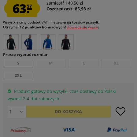
1
63.
zamiast
149,50 zł
57
Oszczędzasz: 85,93 zł
Wszystkie ceny podatek VAT
i nie zawierają kosztów przesyłki
.
Otrzymaj
12 punktów bonusowych!
Dowiedz się więcej
Proszę wybrać rozmiar
S
M
L
XL
2XL
Produkt gotowy do wysyłki, czas dostawy do Polski
wynosi 2-4 dni roboczych
DO
KOSZYKA