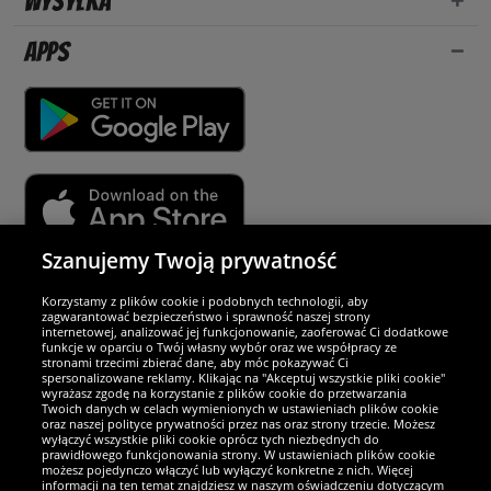
Wysyłka
Apps
Szanujemy Twoją prywatność
Partnerzy i bezpieczeństwo
Korzystamy z plików cookie i podobnych technologii, aby
zagwarantować bezpieczeństwo i sprawność naszej strony
internetowej, analizować jej funkcjonowanie, zaoferować Ci dodatkowe
Jesteśmy wyjątkowi
funkcje w oparciu o Twój własny wybór oraz we współpracy ze
stronami trzecimi zbierać dane, aby móc pokazywać Ci
spersonalizowane reklamy. Klikając na "Akceptuj wszystkie pliki cookie"
wyrażasz zgodę na korzystanie z plików cookie do przetwarzania
Twoich danych w celach wymienionych w ustawieniach plików cookie
oraz naszej polityce prywatności przez nas oraz strony trzecie. Możesz
wyłączyć wszystkie pliki cookie oprócz tych niezbędnych do
prawidłowego funkcjonowania strony. W ustawieniach plików cookie
możesz pojedynczo włączyć lub wyłączyć konkretne z nich. Więcej
informacji na ten temat znajdziesz w naszym oświadczeniu dotyczącym