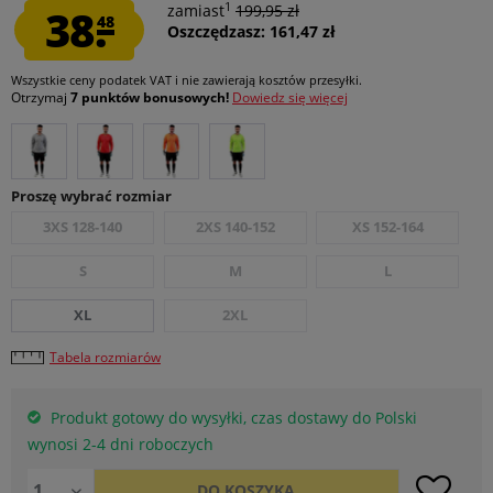
1
38.
zamiast
199,95 zł
48
Oszczędzasz: 161,47 zł
Wszystkie ceny podatek VAT
i nie zawierają kosztów przesyłki
.
Otrzymaj
7 punktów bonusowych!
Dowiedz się więcej
Proszę wybrać rozmiar
3XS 128-140
2XS 140-152
XS 152-164
S
M
L
XL
2XL
Tabela rozmiarów
Produkt gotowy do wysyłki, czas dostawy do Polski
wynosi 2-4 dni roboczych
DO
KOSZYKA