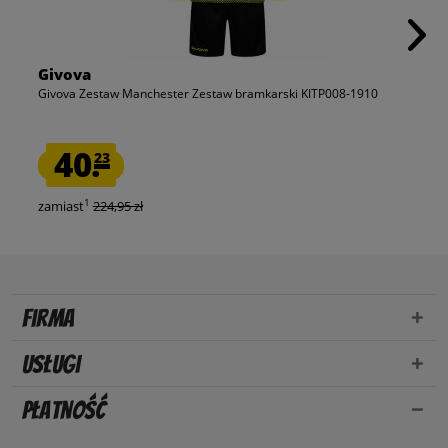
Givova
Givova Zestaw Manchester Zestaw bramkarski KITP008-1910
40.
23
1
zamiast
224,95 zł
Firma
Usługi
Płatność