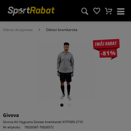
Odzież drużynowa
Odzież bramkarska
Twój rabat
-81%
Givova
Givova Kit Hyguana Zestaw bramkarski KITP009-2710
Nr artykułu:
70026587-70026572