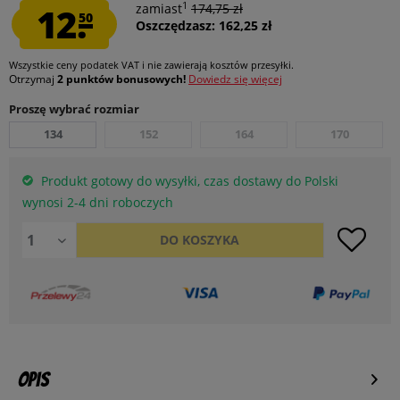
1
12.
zamiast
174,75 zł
50
Oszczędzasz: 162,25 zł
Wszystkie ceny podatek VAT
i nie zawierają kosztów przesyłki
.
Otrzymaj
2 punktów bonusowych!
Dowiedz się więcej
Proszę wybrać rozmiar
134
152
164
170
Produkt gotowy do wysyłki, czas dostawy do Polski
wynosi 2-4 dni roboczych
DO
KOSZYKA
Opis