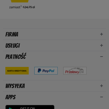
1
zamiast
124,75 zł
Firma
Usługi
Płatność
Karta kredytowa
Wysyłka
Apps