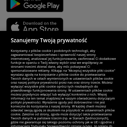
Szanujemy Twoją prywatność
Partnerzy i bezpieczeństwo
Korzystamy z plików cookie i podobnych technologii, aby
zagwarantować bezpieczeństwo i sprawność naszej strony
internetowej, analizować jej funkcjonowanie, zaoferować Ci dodatkowe
Jesteśmy wyjątkowi
funkcje w oparciu o Twój własny wybór oraz we współpracy ze
stronami trzecimi zbierać dane, aby móc pokazywać Ci
spersonalizowane reklamy. Klikając na "Akceptuj wszystkie pliki cookie"
wyrażasz zgodę na korzystanie z plików cookie do przetwarzania
Twoich danych w celach wymienionych w ustawieniach plików cookie
oraz naszej polityce prywatności przez nas oraz strony trzecie. Możesz
wyłączyć wszystkie pliki cookie oprócz tych niezbędnych do
prawidłowego funkcjonowania strony. W ustawieniach plików cookie
możesz pojedynczo włączyć lub wyłączyć konkretne z nich. Więcej
informacji na ten temat znajdziesz w naszym oświadczeniu dotyczącym
polityki prywatności. Wyrażenie zgody jest dobrowolne i nie jest
konieczne do korzystania z naszej strony. W każdej chwili możesz
odwołać swoją zgodę ze skutkiem na przyszłość w ustawieniach plików
cookie. Zależnie od strony, zgoda może dotyczyć także przetwarzania
Twoich danych w państwie trzecim (np. w Stanach Zjednoczonych),
gdzie nie gwarantuje się takiego poziomu ochrony jak w UE i zgodnie z
Zostań fanem SportRabat!
informacjami Trybunału Sprawiedliwości istnieje ryzyko, że organy ds.