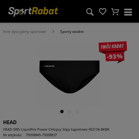
Inne dyscypliny sportowe
Sporty wodne
Twój rabat
-93%
HEAD
HEAD SWS Liquidfire Power Chłopcy Slipy kąpielowe 452134-BKBK
Nr artykułu:
75058845-75058837