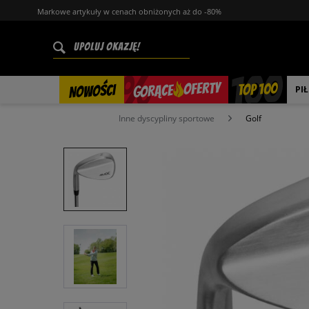
Markowe artykuły w cenach obniżonych aż do -80%
%
OFERTY
TOP 100
GORĄCE
NOWOŚCI
PI
Inne dyscypliny sportowe
Golf