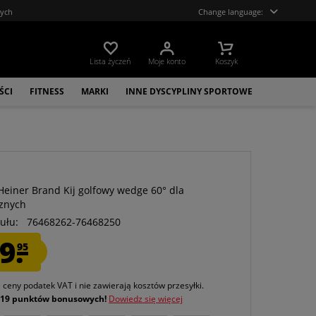
tych
Change language:
Lista życzeń
Moje konto
Koszyk
ŚCI
FITNESS
MARKI
INNE DYSCYPLINY SPORTOWE
 Heiner Brand Kij golfowy wedge 60° dla
znych
ułu:
76468262-76468250
9.
95
e ceny podatek VAT
i nie zawierają kosztów przesyłki
.
j
19 punktów bonusowych!
Dowiedz się więcej