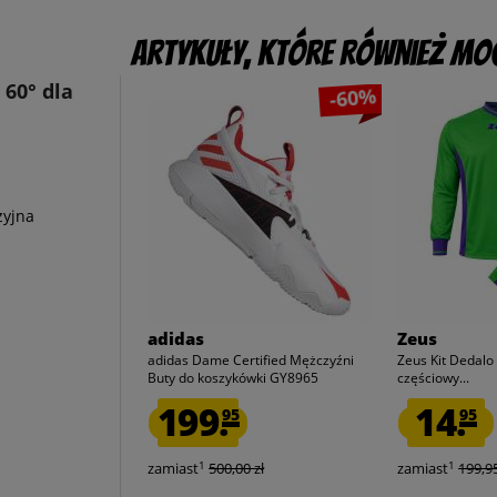
Artykuły, które również mog
 60° dla
-60%
zyjna
adidas
Zeus
adidas Dame Certified Mężczyźni
Zeus Kit Dedalo 
Buty do koszykówki GY8965
częściowy...
199.
14.
95
95
1
1
zamiast
500,00 zł
zamiast
199,95