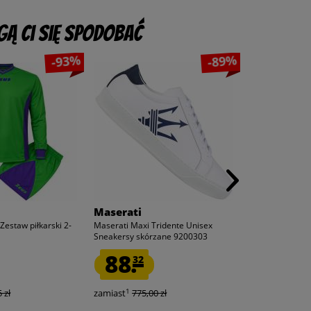
ą Ci się spodobać
-93%
-89%
Maserati
Zestaw piłkarski 2-
Maserati Maxi Tridente Unisex
Sneakersy skórzane 9200303
88.
32
1
 zł
zamiast
775,00 zł