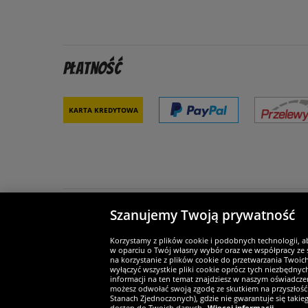
Płatność
Karta kredytowa
Szanujemy Twoją prywatność
Partnerzy i bezpieczeństwo
Je
Korzystamy z plików cookie i podobnych technologii, a
w oparciu o Twój własny wybór oraz we współpracy ze s
na korzystanie z plików cookie do przetwarzania Twoic
wyłączyć wszystkie pliki cookie oprócz tych niezbędny
informacji na ten temat znajdziesz w naszym oświadczen
Widerruf
możesz odwołać swoją zgodę ze skutkiem na przyszłość 
Stanach Zjednoczonych), gdzie nie gwarantuje się taki
dostęp do Twoich danych.
Więcej informacji