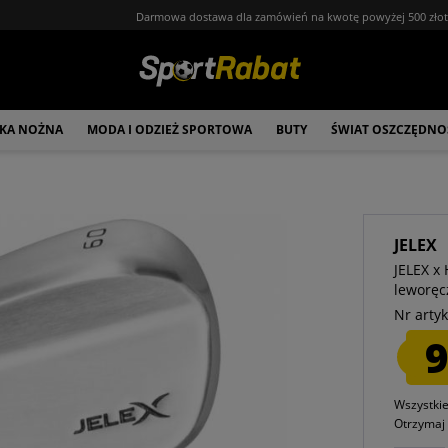
Darmowa dostawa dla zamówień na kwotę powyżej 500 zło
ŁKA NOŻNA
MODA I ODZIEŻ SPORTOWA
BUTY
ŚWIAT OSZCZĘDNO
JELEX
JELEX x
leworęc
Nr artyk
9
Wszystki
Otrzyma