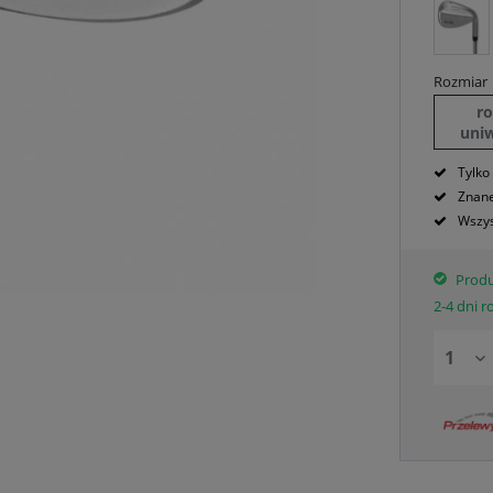
Rozmiar
r
uni
Tylko
Znane
Wszys
Produ
2-4 dni 