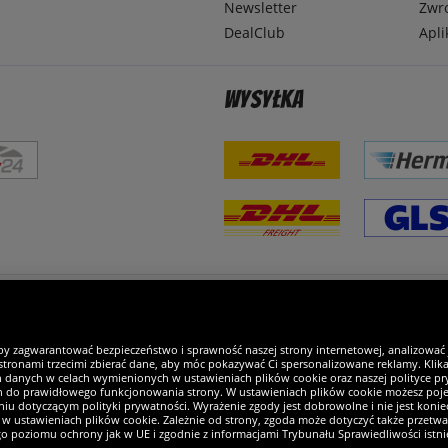
Newsletter
Zwr
DealClub
Apli
Wysyłka
steśmy wyjątkowi
by zagwarantować bezpieczeństwo i sprawność naszej strony internetowej, analizować
tronami trzecimi zbierać dane, aby móc pokazywać Ci spersonalizowane reklamy. Klikaj
h danych w celach wymienionych w ustawieniach plików cookie oraz naszej polityce pry
ch do prawidłowego funkcjonowania strony. W ustawieniach plików cookie możesz pojed
iu dotyczącym polityki prywatności. Wyrażenie zgody jest dobrowolne i nie jest koniec
w ustawieniach plików cookie. Zależnie od strony, zgoda może dotyczyć także przetw
ego poziomu ochrony jak w UE i zgodnie z informacjami Trybunału Sprawiedliwości istn