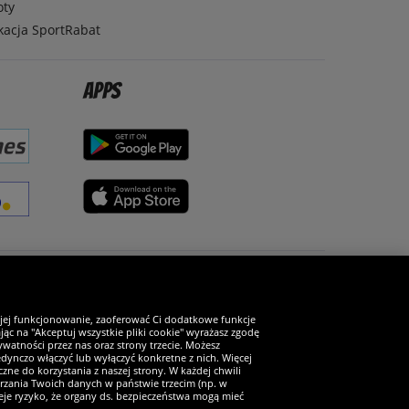
oty
kacja SportRabat
Apps
Zostań fanem SportRabat!
 jej funkcjonowanie, zaoferować Ci dodatkowe funkcje
ąc na "Akceptuj wszystkie pliki cookie" wyrażasz zgodę
watności przez nas oraz strony trzecie. Możesz
ynczo włączyć lub wyłączyć konkretne z nich. Więcej
zne do korzystania z naszej strony. W każdej chwili
arzania Twoich danych w państwie trzecim (np. w
ieje ryzyko, że organy ds. bezpieczeństwa mogą mieć