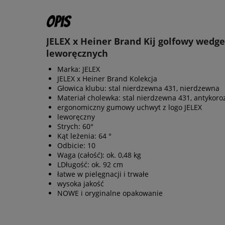
Opis
JELEX x Heiner Brand Kij golfowy wedge
leworęcznych
Marka: JELEX
JELEX x Heiner Brand Kolekcja
Głowica klubu: stal nierdzewna 431, nierdzewna
Materiał cholewka: stal nierdzewna 431, antykoro
ergonomiczny gumowy uchwyt z logo JELEX
leworęczny
Strych: 60°
Kąt leżenia: 64 °
Odbicie: 10
Waga (całość): ok. 0,48 kg
LDługość: ok. 92 cm
łatwe w pielęgnacji i trwałe
wysoka jakość
NOWE i oryginalne opakowanie