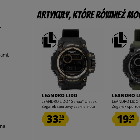
Artykuły, które również mog
k
tami,
LEANDRO LIDO
LEANDRO L
LEANDRO LIDO "Genua" Unisex
LEANDRO LIDO "
Zegarek sportowy czarne złoto
Zegarek sporto
33.
19.
30
95
 na