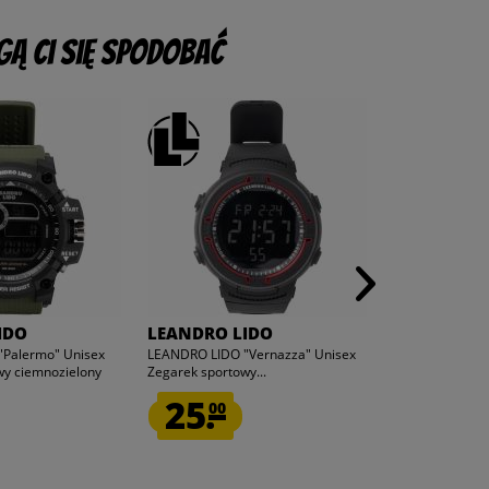
ą Ci się spodobać
IDO
LEANDRO LIDO
LEANDRO L
Palermo" Unisex
LEANDRO LIDO "Vernazza" Unisex
LEANDRO LIDO 
wy ciemnozielony
Zegarek sportowy...
Zegarek sportow
25.
64.
00
95