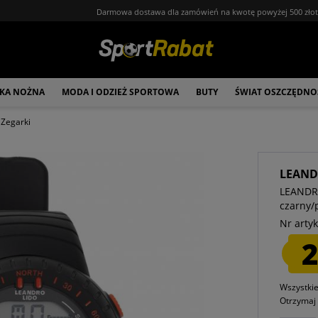
Darmowa dostawa dla zamówień na kwotę powyżej 500 zło
ŁKA NOŻNA
MODA I ODZIEŻ SPORTOWA
BUTY
ŚWIAT OSZCZĘDNO
Zegarki
LEAND
LEANDRO
czarny
Nr artyk
2
Wszystki
Otrzyma