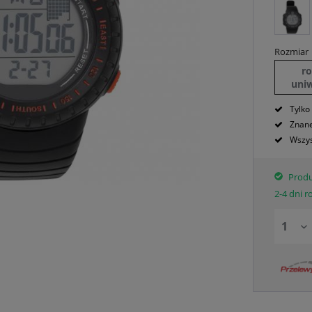
Rozmiar
r
uni
Tylko
Znane
Wszys
Produ
2-4 dni 