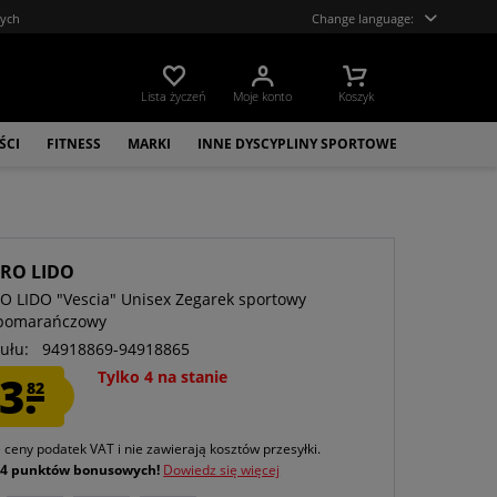
tych
Change language:
Lista życzeń
Moje konto
Koszyk
ŚCI
FITNESS
MARKI
INNE DYSCYPLINY SPORTOWE
RO LIDO
 LIDO "Vescia" Unisex Zegarek sportowy
/pomarańczowy
ułu:
94918869-94918865
3.
Tylko 4 na stanie
82
e ceny podatek VAT
i nie zawierają kosztów przesyłki
.
j
4 punktów bonusowych!
Dowiedz się więcej