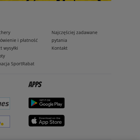
chery
Najczęściej zadawane
wienie i płatność
pytania
t wysyłki
Kontakt
oty
kacja SportRabat
Apps