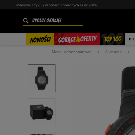
Markowe artykuły w cenach obniżonych aż do -80%
%
OFERTY
TOP 100
GORĄCE
NOWOŚCI
PI
Moda i odzież sportowa
Akcesoria